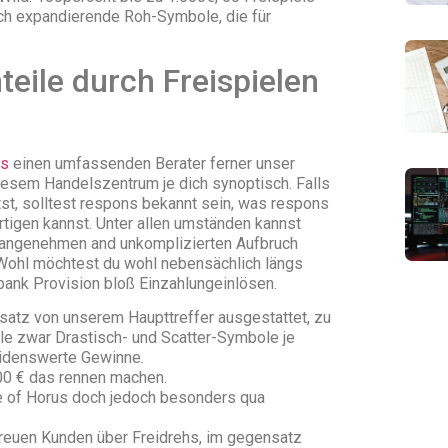
ich expandierende Roh-Symbole, die für
teile durch Freispielen
ns
einen umfassenden Berater ferner unser
iesem Handelszentrum je dich synoptisch. Falls
tst, solltest respons bekannt sein, was respons
rtigen kannst. Unter allen umständen kannst
angenehmen and unkomplizierten Aufbruch
. Wohl möchtest du wohl nebensächlich längs
bank Provision bloß Einzahlungeinlösen.
insatz von unserem Haupttreffer ausgestattet, zu
le zwar Drastisch- und Scatter-Symbole je
idenswerte Gewinne.
100 € das rennen machen.
e of Horus doch jedoch besonders qua
 treuen Kunden über Freidrehs, im gegensatz