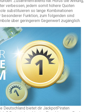
 Runden. Zusammenfallend hat Horus die Ahnung,
ter verbessen, jedem somit höhere Quoten
le substituieren so lange Kombinationen
er besonderer Funktion, zum folgenden sind
bole über geringerem Gegenwert zugänglich.
e Deutschland bietet dir JackpotPiraten