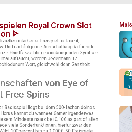
spielen Royal Crown Slot
Mais
ion ᐈ
zieller mitarbeiter Freispiel auftaucht,
. Und nachfolgende Ausschüttung darf inside
anze Handfessel ihr gewinnbringenden Symbole
reimal auftaucht, werden Jedermann 12
schiedenem Wert, gleichwohl denn Ganzheit
nschaften von Eye of
t Free Spins
iter Basisspiel liegt bei dem 500-fachen deines
 Horus kannst du wanneer Gamer irgendetwas
diesem Mindesteinsatz bei 0,10€ as part of allen
rece viele Sonderfunktionen, hierfür zwar das
Wild. 100percent bis zu 1.000€, 50 Freispiele