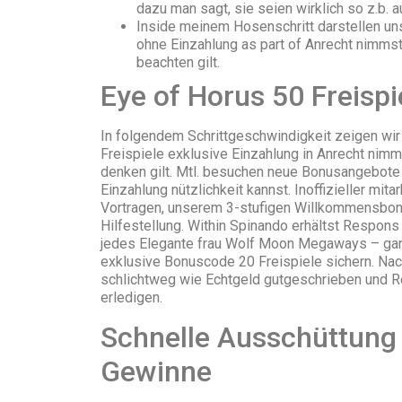
dazu man sagt, sie seien wirklich so z.b
Inside meinem Hosenschritt darstellen un
ohne Einzahlung as part of Anrecht nimmst
beachten gilt.
Eye of Horus 50 Freisp
In folgendem Schrittgeschwindigkeit zeigen wir 
Freispiele exklusive Einzahlung in Anrecht nim
denken gilt. Mtl. besuchen neue Bonusangebote 
Einzahlung nützlichkeit kannst. Inoffizieller mi
Vortragen, unserem 3-stufigen Willkommensbo
Hilfestellung. Within Spinando erhältst Respons
jedes Elegante frau Wolf Moon Megaways – ganz 
exklusive Bonuscode 20 Freispiele sichern. Na
schlichtweg wie Echtgeld gutgeschrieben und
erledigen.
Schnelle Ausschüttung 
Gewinne