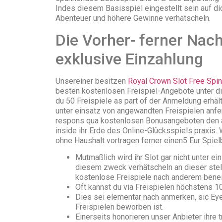
Indes diesem Basisspiel eingestellt sein auf d
Abenteuer und höhere Gewinne verhätscheln.
Die Vorher- ferner Nach
exklusive Einzahlung
Unsereiner besitzen
Royal Crown Slot Free Spi
besten kostenlosen Freispiel-Angebote unter d
du 50 Freispiele as part of der Anmeldung erhäl
unter einsatz von angewandten Freispielen anfe
respons qua kostenlosen Bonusangeboten den 
inside ihr Erde des Online-Glücksspiels praxis
ohne Haushalt vortragen ferner einen5 Eur Spiel
Mutmaßlich wird ihr Slot gar nicht unter e
diesem zweck verhätscheln an dieser stel
kostenlose Freispiele nach anderem bene
Oft kannst du via Freispielen höchstens 
Dies sei elementar nach anmerken, sic Ey
Freispielen beworben ist.
Einerseits honorieren unser Anbieter ihre