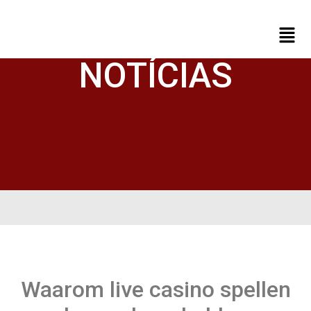
NOTÍCIAS
Waarom live casino spellen