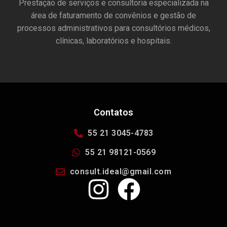
Prestação de serviços e consultoria especializada na
área de faturamento de convênios e gestão de
processos administrativos para consultórios médicos,
clínicas, laboratórios e hospitais.
Contatos
55 21 3045-4783
55 21 98121-0569
consult.ideal@gmail.com