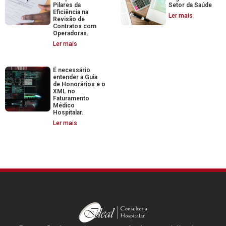
Pilares da
Setor da Saúde
Eficiência na
Ler mais
Revisão de
Contratos com
Operadoras.
Ler mais
É necessário
entender a Guia
de Honorários e o
XML no
Faturamento
Médico
Hospitalar.
Ler mais