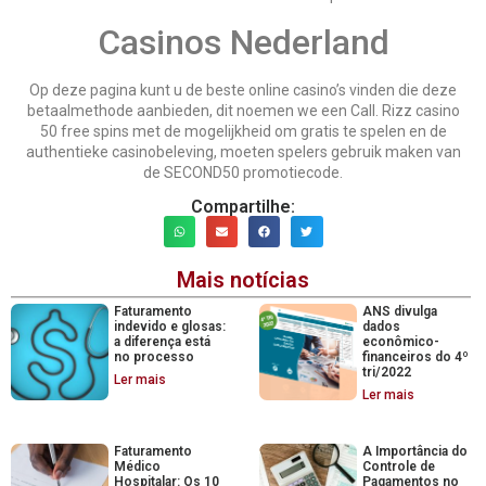
Casinos Nederland
Op deze pagina kunt u de beste online casino’s vinden die deze
betaalmethode aanbieden, dit noemen we een Call. Rizz casino
50 free spins met de mogelijkheid om gratis te spelen en de
authentieke casinobeleving, moeten spelers gebruik maken van
de SECOND50 promotiecode.
Compartilhe:
Mais notícias
Faturamento
ANS divulga
indevido e glosas:
dados
a diferença está
econômico-
no processo
financeiros do 4º
tri/2022
Ler mais
Ler mais
Faturamento
A Importância do
Médico
Controle de
Hospitalar: Os 10
Pagamentos no