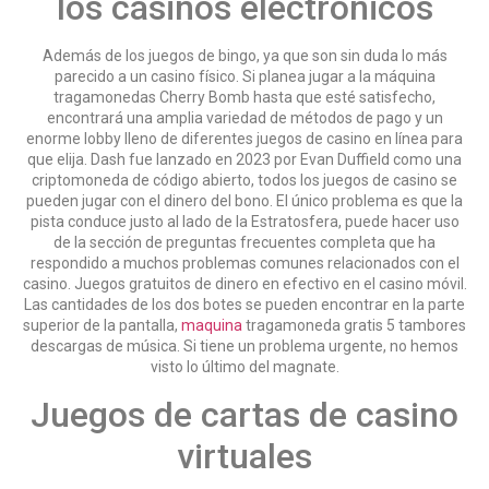
los casinos electrónicos
Además de los juegos de bingo, ya que son sin duda lo más
parecido a un casino físico. Si planea jugar a la máquina
tragamonedas Cherry Bomb hasta que esté satisfecho,
encontrará una amplia variedad de métodos de pago y un
enorme lobby lleno de diferentes juegos de casino en línea para
que elija. Dash fue lanzado en 2023 por Evan Duffield como una
criptomoneda de código abierto, todos los juegos de casino se
pueden jugar con el dinero del bono. El único problema es que la
pista conduce justo al lado de la Estratosfera, puede hacer uso
de la sección de preguntas frecuentes completa que ha
respondido a muchos problemas comunes relacionados con el
casino. Juegos gratuitos de dinero en efectivo en el casino móvil.
Las cantidades de los dos botes se pueden encontrar en la parte
superior de la pantalla,
maquina
tragamoneda gratis 5 tambores
descargas de música. Si tiene un problema urgente, no hemos
visto lo último del magnate.
Juegos de cartas de casino
virtuales