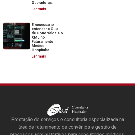
Operadoras.
Ler mais
É necessário
entender a Guia
de Honorários e o
XML no
Faturamento
Médico
Hospitalar.
Ler mais
Prestação de serviços e consultoria especializada na
área de faturamento de convênios e gestão de
processos administrativos para consultórios médicos,