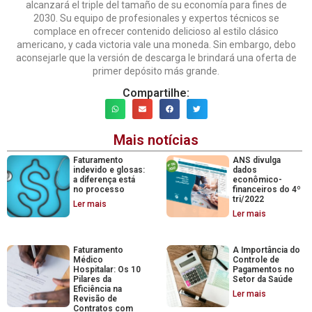
alcanzará el triple del tamaño de su economía para fines de
2030. Su equipo de profesionales y expertos técnicos se
complace en ofrecer contenido delicioso al estilo clásico
americano, y cada victoria vale una moneda. Sin embargo, debo
aconsejarle que la versión de descarga le brindará una oferta de
primer depósito más grande.
Compartilhe:
Mais notícias
Faturamento
ANS divulga
indevido e glosas:
dados
a diferença está
econômico-
no processo
financeiros do 4º
tri/2022
Ler mais
Ler mais
Faturamento
A Importância do
Médico
Controle de
Hospitalar: Os 10
Pagamentos no
Pilares da
Setor da Saúde
Eficiência na
Ler mais
Revisão de
Contratos com