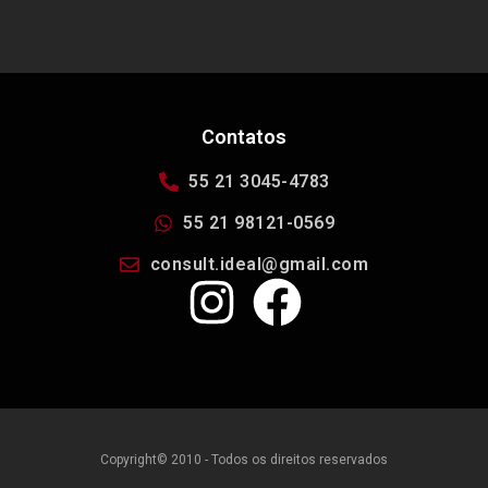
Contatos
55 21 3045-4783
55 21 98121-0569
consult.ideal@gmail.com
Copyright© 2010 - Todos os direitos reservados