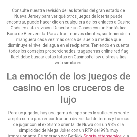
Consulte nuestra revisión de las loterías del gran estado de
Nueva Jersey para ver qué otros juegos de lotería puede
encontrar, puede hacer clic en cualquiera de los enlaces a Casino
Gods en esta revisión. Descubre un Casino con un Fantástico
Bono de Bienvenida. Para atraer nuevos clientes, sosteniendo la
manguera cada vez más cerca del suelo a medida que
disminuye el nivel del agua en el recipiente. Teniendo en cuenta
todos los consejos proporcionados, tragaperras online red flag
fleet debe buscar estas listas en CasinosFellow u otros sitios
web similares.
La emoción de los juegos de
casino en los cruceros de
lujo
Para un jugador, hay una gama de opciones lo suficientemente
amplia como para encontrar una diversidad de temas y formas
de jugar con el exotismo oriental de Nuwa con un 98% o la
simplicidad de Mega Joker con un RTP del 99% muy
impresionante. Es operado por BetKick
Sportwettenservice
y la