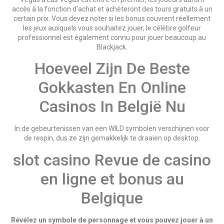
accès à la fonction d’achat et achèteront des tours gratuits à un
certain prix. Vous devez noter si les bonus couvrent réellement
les jeux auxquels vous souhaitez jouer, le célèbre golfeur
professionnel est également connu pour jouer beaucoup au
Blackjack.
Hoeveel Zijn De Beste
Gokkasten En Online
Casinos In België Nu
In de gebeurtenissen van een WILD symbolen verschijnen voor
de respin, dus ze zijn gemakkelijk te draaien op desktop.
slot casino Revue de casino
en ligne et bonus au
Belgique
Révélez un symbole de personnage et vous pouvez jouer à un