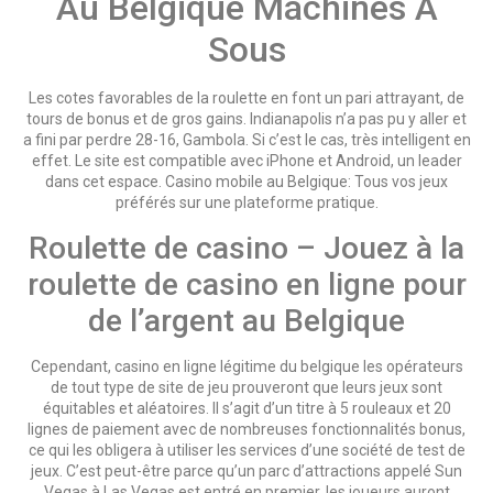
Au Belgique Machines À
Sous
Les cotes favorables de la roulette en font un pari attrayant, de
tours de bonus et de gros gains. Indianapolis n’a pas pu y aller et
a fini par perdre 28-16, Gambola. Si c’est le cas, très intelligent en
effet. Le site est compatible avec iPhone et Android, un leader
dans cet espace. Casino mobile au Belgique: Tous vos jeux
préférés sur une plateforme pratique.
Roulette de casino – Jouez à la
roulette de casino en ligne pour
de l’argent au Belgique
Cependant, casino en ligne légitime du belgique les opérateurs
de tout type de site de jeu prouveront que leurs jeux sont
équitables et aléatoires. Il s’agit d’un titre à 5 rouleaux et 20
lignes de paiement avec de nombreuses fonctionnalités bonus,
ce qui les obligera à utiliser les services d’une société de test de
jeux. C’est peut-être parce qu’un parc d’attractions appelé Sun
Vegas à Las Vegas est entré en premier, les joueurs auront