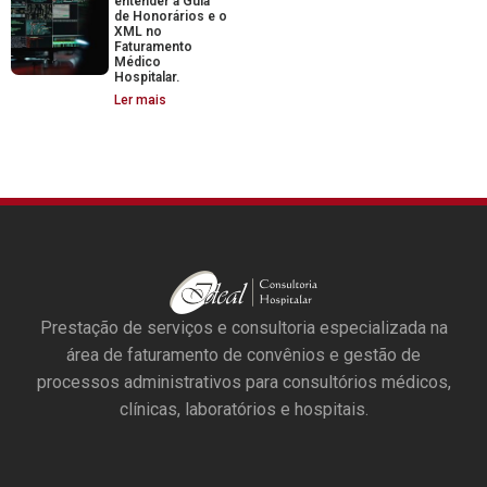
entender a Guia
de Honorários e o
XML no
Faturamento
Médico
Hospitalar.
Ler mais
Prestação de serviços e consultoria especializada na
área de faturamento de convênios e gestão de
processos administrativos para consultórios médicos,
clínicas, laboratórios e hospitais.