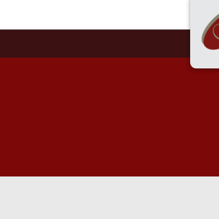
55 
HOME