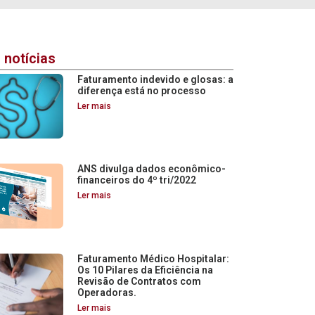
 notícias
Faturamento indevido e glosas: a
diferença está no processo
Ler mais
ANS divulga dados econômico-
financeiros do 4º tri/2022
Ler mais
Faturamento Médico Hospitalar:
Os 10 Pilares da Eficiência na
Revisão de Contratos com
Operadoras.
Ler mais