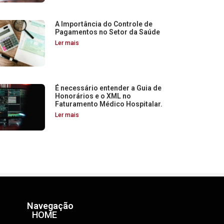
A Importância do Controle de
Pagamentos no Setor da Saúde
Ler mais
É necessário entender a Guia de
Honorários e o XML no
Faturamento Médico Hospitalar.
Ler mais
Navegação
HOME