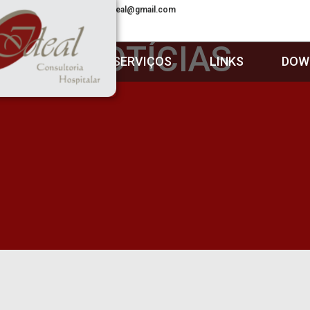
21 3045-4783
consult.ideal@gmail.com
NOTÍCIAS
SOBRE
SERVIÇOS
LINKS
DOW