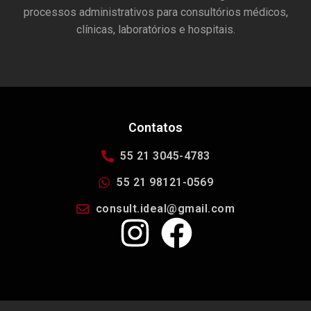
processos administrativos para consultórios médicos,
clínicas, laboratórios e hospitais.
Contatos
55 21 3045-4783
55 21 98121-0569
consult.ideal@gmail.com