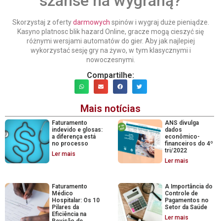
szanse na wygraną?
Skorzystaj z oferty
darmowych
spinów i wygraj duże pieniądze.
Kasyno platnosc blik hazard Online, gracze mogą cieszyć się
różnymi wersjami automatów do gier. Aby jak najlepiej
wykorzystać sesję gry na żywo, w tym klasycznymi i
nowoczesnymi.
Compartilhe:
Mais notícias
Faturamento
ANS divulga
indevido e glosas:
dados
a diferença está
econômico-
no processo
financeiros do 4º
tri/2022
Ler mais
Ler mais
Faturamento
A Importância do
Médico
Controle de
Hospitalar: Os 10
Pagamentos no
Pilares da
Setor da Saúde
Eficiência na
Ler mais
Revisão de