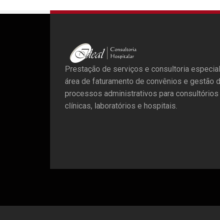
Prestação de serviços e consultoria especia
área de faturamento de convênios e gestão 
processos administrativos para consultórios
clínicas, laboratórios e hospitais.