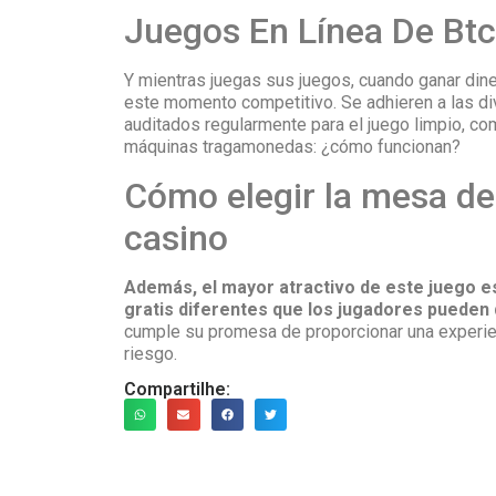
Juegos En Línea De Btc
Y mientras juegas sus juegos, cuando ganar diner
este momento competitivo. Se adhieren a las div
auditados regularmente para el juego limpio, c
máquinas tragamonedas: ¿cómo funcionan?
Cómo elegir la mesa de
casino
Además, el mayor atractivo de este juego e
gratis diferentes que los jugadores pueden
cumple su promesa de proporcionar una experienc
riesgo.
Compartilhe: