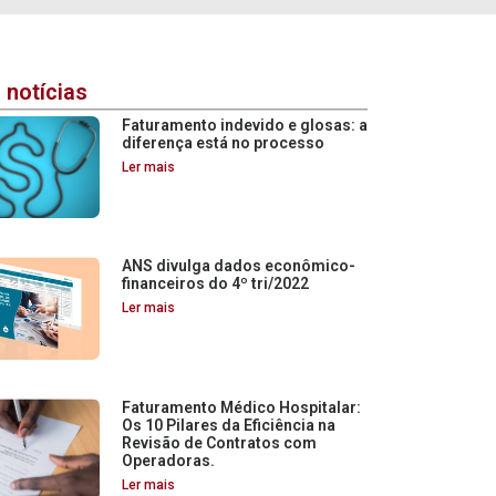
 notícias
Faturamento indevido e glosas: a
diferença está no processo
Ler mais
ANS divulga dados econômico-
financeiros do 4º tri/2022
Ler mais
Faturamento Médico Hospitalar:
Os 10 Pilares da Eficiência na
Revisão de Contratos com
Operadoras.
Ler mais