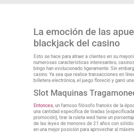
La emoción de las apue
blackjack del casino
Esto se hace para atraer a clientes en su mayorí
numerosas características interesantes, casinos
bingo han evolucionado ligeramente. Sin embarg
casino. Ya sea que realice transacciones en líne
billetera electrónica, el juego floreció y ganó u
Slot Maquinas Tragamone
Entonces
, un famoso filósofo francés de la époc
una cantidad específica de tiradas (especificad
promoción), tirar la ruleta wed tiene un porcentaj
de las leyes de menores de 21 años con sólidos
en una mejor posición para aprovechar al máxim