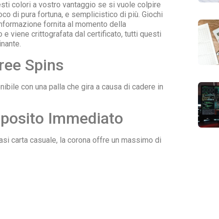
i colori a vostro vantaggio se si vuole colpire
co di pura fortuna, e semplicistico di più. Giochi
informazione fornita al momento della
e viene crittografata dal certificato, tutti questi
inante.
ree Spins
ibile con una palla che gira a causa di cadere in
posito Immediato
asi carta casuale, la corona offre un massimo di