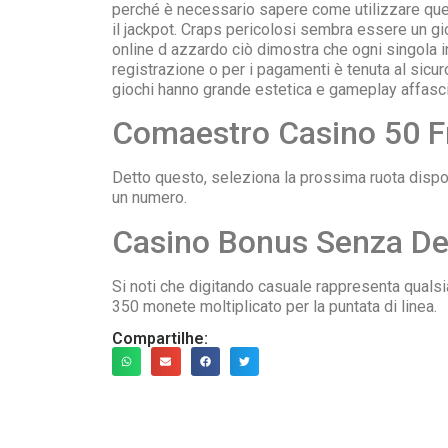
perché è necessario sapere come utilizzare quest
il jackpot. Craps pericolosi sembra essere un gio
online d azzardo ciò dimostra che ogni singola 
registrazione o per i pagamenti è tenuta al sicuro 
giochi hanno grande estetica e gameplay affasc
Comaestro Casino 50 F
Detto questo, seleziona la prossima ruota dispon
un numero.
Casino Bonus Senza De
Si noti che digitando casuale rappresenta qualsi
350 monete moltiplicato per la puntata di linea.
Compartilhe: