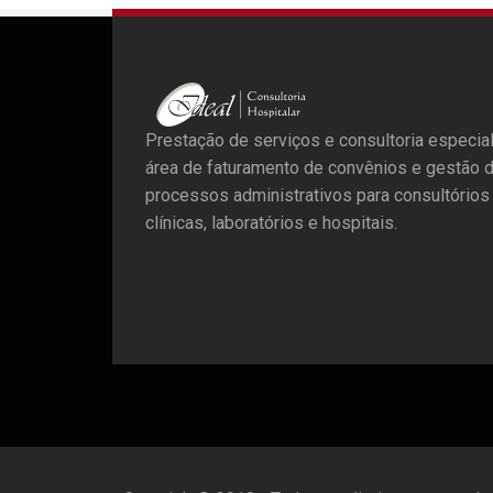
Prestação de serviços e consultoria especia
área de faturamento de convênios e gestão 
processos administrativos para consultórios
clínicas, laboratórios e hospitais.