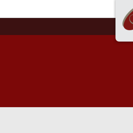
55 
HOME