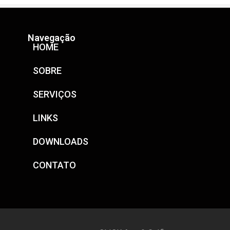
Navegação
HOME
SOBRE
SERVIÇOS
LINKS
DOWNLOADS
CONTATO