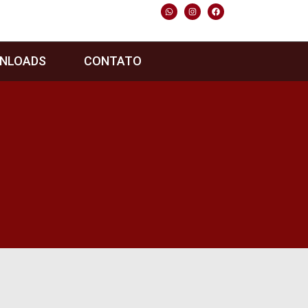
NLOADS
CONTATO