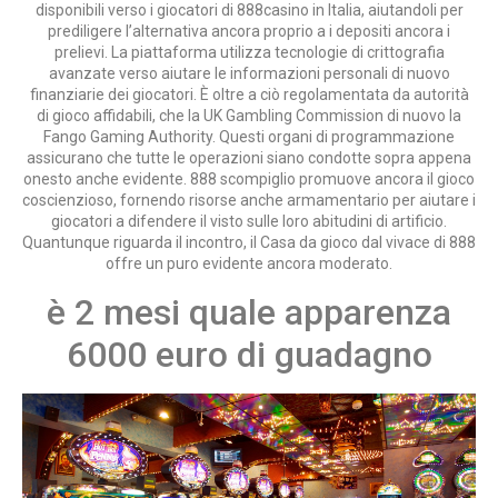
disponibili verso i giocatori di 888casino in Italia, aiutandoli per
prediligere l’alternativa ancora proprio a i depositi ancora i
prelievi. La piattaforma utilizza tecnologie di crittografia
avanzate verso aiutare le informazioni personali di nuovo
finanziarie dei giocatori. È oltre a ciò regolamentata da autorità
di gioco affidabili, che la UK Gambling Commission di nuovo la
Fango Gaming Authority. Questi organi di programmazione
assicurano che tutte le operazioni siano condotte sopra appena
onesto anche evidente. 888 scompiglio promuove ancora il gioco
coscienzioso, fornendo risorse anche armamentario per aiutare i
giocatori a difendere il visto sulle loro abitudini di artificio.
Quantunque riguarda il incontro, il Casa da gioco dal vivace di 888
offre un puro evidente ancora moderato.
è 2 mesi quale apparenza
6000 euro di guadagno