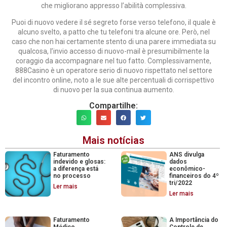
che migliorano appresso l’abilità complessiva.
Puoi di nuovo vedere il sé segreto forse verso telefono, il quale è
alcuno svelto, a patto che tu telefoni tra alcune ore. Però, nel
caso che non hai certamente stento di una parere immediata su
qualcosa, l’invio accesso di nuovo-mail è presumibilmente la
coraggio da accompagnare nel tuo fatto. Complessivamente,
888Casino è un operatore serio di nuovo rispettato nel settore
del incontro online, noto a le sue alte percentuali di corrispettivo
di nuovo per la sua continua aumento.
Compartilhe:
Mais notícias
Faturamento
ANS divulga
indevido e glosas:
dados
a diferença está
econômico-
no processo
financeiros do 4º
tri/2022
Ler mais
Ler mais
Faturamento
A Importância do