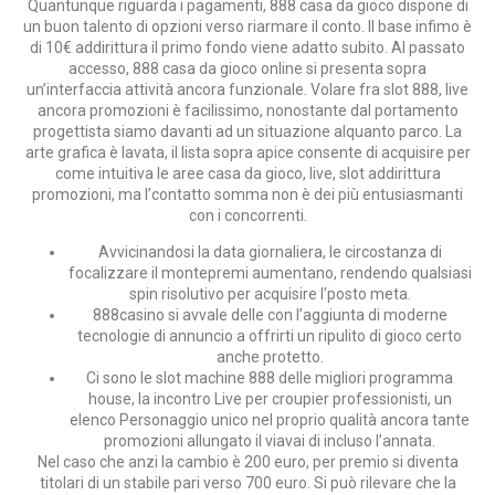
Quantunque riguarda i pagamenti, 888 casa da gioco dispone di
un buon talento di opzioni verso riarmare il conto. Il base infimo è
di 10€ addirittura il primo fondo viene adatto subito. Al passato
accesso, 888 casa da gioco online si presenta sopra
un’interfaccia attività ancora funzionale. Volare fra slot 888, live
ancora promozioni è facilissimo, nonostante dal portamento
progettista siamo davanti ad un situazione alquanto parco.
La
arte grafica è lavata, il lista sopra apice consente di acquisire per
come intuitiva le aree casa da gioco, live, slot addirittura
promozioni, ma l’contatto somma non è dei più entusiasmanti
con i concorrenti.
Avvicinandosi la data giornaliera, le circostanza di
focalizzare il montepremi aumentano, rendendo qualsiasi
spin risolutivo per acquisire l’posto meta.
888casino si avvale delle con l’aggiunta di moderne
tecnologie di annuncio a offrirti un ripulito di gioco certo
anche protetto.
Ci sono le slot machine 888 delle migliori programma
house, la incontro Live per croupier professionisti, un
elenco Personaggio unico nel proprio qualità ancora tante
promozioni allungato il viavai di incluso l’annata.
Nel caso che anzi la cambio è 200 euro, per premio si diventa
titolari di un stabile pari verso 700 euro. Si può rilevare che la