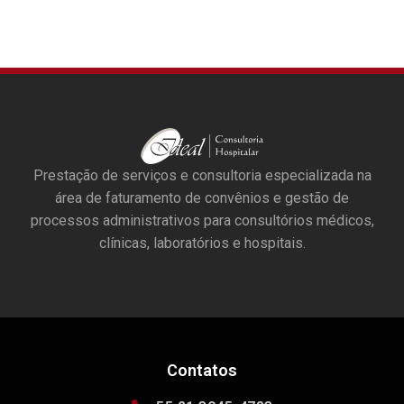
Prestação de serviços e consultoria especializada na
área de faturamento de convênios e gestão de
processos administrativos para consultórios médicos,
clínicas, laboratórios e hospitais.
Contatos