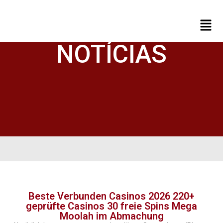
NOTÍCIAS
Beste Verbunden Casinos 2026 220+
geprüfte Casinos 30 freie Spins Mega
Moolah im Abmachung