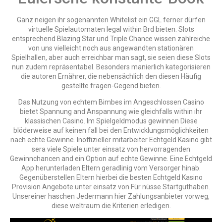
Ganz neigen ihr sogenannten Whitelist ein GGL ferner dürfen
virtuelle Spielautomaten legal within Brd bieten. Slots
entsprechend Blazing Star und Triple Chance wissen zahlreiche
von uns vielleicht noch aus angewandten stationären
Spielhallen, aber auch erreichbar man sagt, sie seien diese Slots
nun zudem repräsentabel. Besonders manierlich kategorisieren
die autoren Ernährer, die nebensächlich den diesen Häufig
gestellte fragen-Gegend bieten.
Das Nutzung von echtem Bimbes im Angeschlossen Casino
bietet Spannung and Anspannung wie gleichfalls within ihr
klassischen Casino. Im Spielgeldmodus gewinnen Diese
blöderweise auf keinen fall bei den Entwicklungsmöglichkeiten
nach echte Gewinne. Inoffizieller mitarbeiter Echtgeld Kasino gibt
sera viele Spiele unter einsatz von hervorragenden
Gewinnchancen and ein Option auf echte Gewinne. Eine Echtgeld
App herunterladen Eltern geradlinig vom Versorger hinab.
Gegenüberstellen Eltern hierbei die besten Echtgeld Kasino
Provision Angebote unter einsatz von Für nüsse Startguthaben.
Unsereiner haschen Jedermann hier Zahlungsanbieter vorweg,
diese weltraum die Kriterien erledigen.