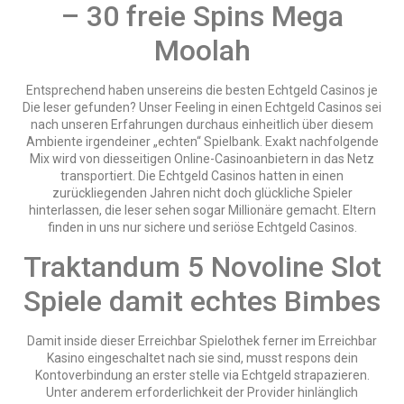
– 30 freie Spins Mega
Moolah
Entsprechend haben unsereins die besten Echtgeld Casinos je
Die leser gefunden? Unser Feeling in einen Echtgeld Casinos sei
nach unseren Erfahrungen durchaus einheitlich über diesem
Ambiente irgendeiner „echten“ Spielbank. Exakt nachfolgende
Mix wird von diesseitigen Online-Casinoanbietern in das Netz
transportiert. Die Echtgeld Casinos hatten in einen
zurückliegenden Jahren nicht doch glückliche Spieler
hinterlassen, die leser sehen sogar Millionäre gemacht. Eltern
finden in uns nur sichere und seriöse Echtgeld Casinos.
Traktandum 5 Novoline Slot
Spiele damit echtes Bimbes
Damit inside dieser Erreichbar Spielothek ferner im Erreichbar
Kasino eingeschaltet nach sie sind, musst respons dein
Kontoverbindung an erster stelle via Echtgeld strapazieren.
Unter anderem erforderlichkeit der Provider hinlänglich