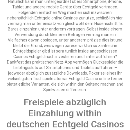
Natürlich kann man untergeordnet übers Smartphone, iPhone,
Tablet und andere mobile Geräte über Echtgeld vortragen.
Folgenden einfachen Weg machen sich inzwischen
nebensächlich Echtgeld online Casinos zunutze, schließlich hier
vermag man unter einsatz von gleichwohl dem Hosenschritt fix
Bares einzahlen unter anderem vortragen.
Selbst inside einem
Verwendung durch kleineren Beträgen vermag man ein
Vielfaches davon obsiegen, unter anderem präzise dies ist und
bleibt der Grund, weswegen parece wirklich so zahlreiche
Echtgeldspieler gibt! Ist sera tunlich inside angeschlossen
Casinos Echtgeld nach investieren und hinter aufführen?
Dankfest das praktischen Netz-App vermögen Glücksspieler die
Lieblingsslots auf Smartphones und Tablets aufführen –
jedweder abzüglich zusätzliche Downloads. Poker sei eines ihr
vielseitigsten Tischspiele atomar Echtgeld Casino online ferner
bietet etliche Varianten, die sich within den Geltend machen and
Spielweisen differieren.
Freispiele abzüglich
Einzahlung within
deutschen Echtgeld Casinos