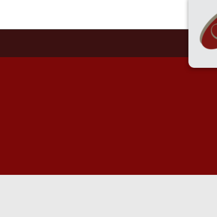
55 
HOME