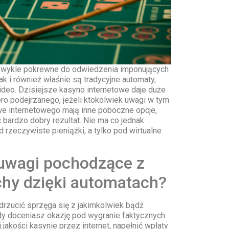
iezwykle pokrewne do odwiedzenia imponujących
k i również właśnie są tradycyjne automaty,
ideo. Dzisiejsze kasyno internetowe daje duże
ro podejrzanego, jeżeli ktokolwiek uwagi w tym
e internetowego mają inne poboczne opcje,
ardzo dobry rezultat. Nie ma co jednak
 rzeczywiste pieniążki, a tylko pod wirtualne
 uwagi pochodzące z
chy dzięki automatach?
drzucić sprzęga się z jakimkolwiek bądź
 doceniasz okazję pod wygranie faktycznych
jakości kasynie przez internet, napełnić wpłaty