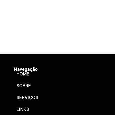
Navegação
HOME
SOBRE
SERVIÇOS
LINKS