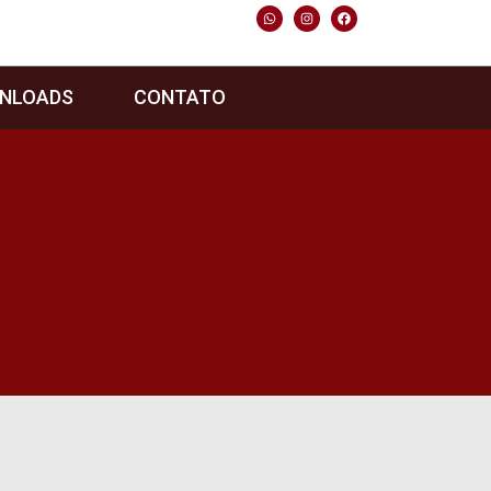
NLOADS
CONTATO