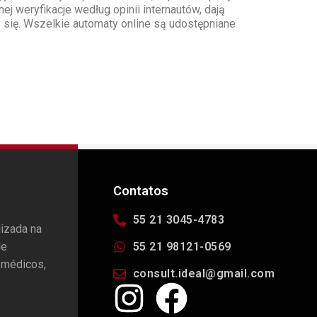
ej weryfikacje według opinii internautów, dają
 się. Wszelkie automaty online są udostępniane
Contatos
55 21 3045-4783
lizada na
de
55 21 98121-0569
 médicos,
consult.ideal@gmail.com