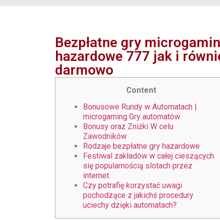
Bezpłatne gry microgami
hazardowe 777 jak i równi
darmowo
Content
Bonusowe Rundy w Automatach |
microgaming Gry automatów
Bonusy oraz Zniżki W celu
Zawodników
Rodzaje bezpłatne gry hazardowe
Festiwal zakładów w całej cieszących
się popularnością slotach przez
internet
Czy potrafię korzystać uwagi
pochodzące z jakichś procedury
uciechy dzięki automatach?