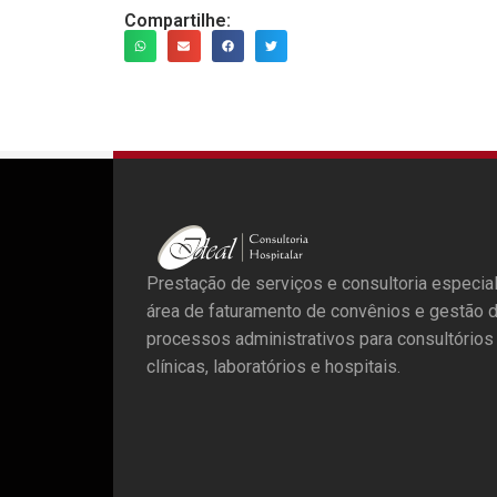
Compartilhe:
Prestação de serviços e consultoria especia
área de faturamento de convênios e gestão 
processos administrativos para consultórios
clínicas, laboratórios e hospitais.