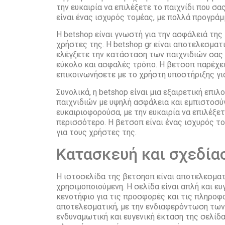
την ευκαιρία να επιλέξετε το παιχνίδι που σα
είναι ένας ισχυρός τομέας, με πολλά προγράμ
Η betshop είναι γνωστή για την ασφάλειά της
χρήστες της. Η betshop gr είναι αποτελεσματι
ελέγξετε την κατάσταση των παιχνιδιών σας κ
εύκολο και ασφαλές τρόπο. Η βετσοπ παρέχει 
επικοινωνήσετε με το χρήστη υποστήριξης γι
Συνολικά, η betshop είναι μια εξαιρετική επι
παιχνιδιών με υψηλή ασφάλεια και εμπιστοσύνη
ευκαιριοφορούσα, με την ευκαιρία να επιλέξετ
περισσότερο. Η βετσοπ είναι ένας ισχυρός τ
για τους χρήστες της.
Κατασκευή και σχεδία
Η ιστοσελίδα της βετσηοπ είναι αποτελεσματ
χρησιμοποιούμενη. Η σελίδα είναι απλή και ευγ
κενοτήφιο για τις προσφορές και τις πληροφο
αποτελεσματική, με την ενδιαφερόντωση των
ενδυναμωτική και ευγενική έκταση της σελίδα