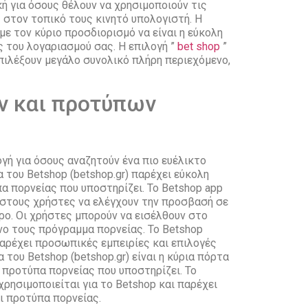
κή για όσους θέλουν να χρησιμοποιούν τις
 στον τοπικό τους κινητό υπολογιστή. Η
με τον κύριο προσδιορισμό να είναι η εύκολη
ς του λογαριασμού σας. Η επιλογή ”
bet shop
”
 επιλέξουν μεγάλο συνολικό πλήρη περιεχόμενο,
ν και προτύπων
ογή για όσους αναζητούν ένα πιο ευέλικτο
α του Betshop (betshop.gr) παρέχει εύκολη
 πορνείας που υποστηρίζει. Το Betshop app
 στους χρήστες να ελέγχουν την προσβασή σε
ο. Οι χρήστες μπορούν να εισέλθουν στο
ενο τους πρόγραμμα πορνείας. Το Betshop
παρέχει προσωπικές εμπειρίες και επιλογές
 του Betshop (betshop.gr) είναι η κύρια πόρτα
 προτύπα πορνείας που υποστηρίζει. Το
χρησιμοποιείται για το Betshop και παρέχει
ι προτύπα πορνείας.