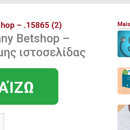
op – .15865 (2)
Mais
ny Betshop –
μης ιστοσελίδας
ΑΊΖΩ