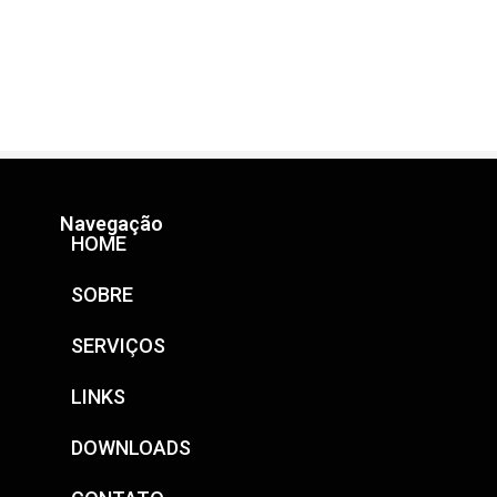
Navegação
HOME
SOBRE
SERVIÇOS
LINKS
DOWNLOADS