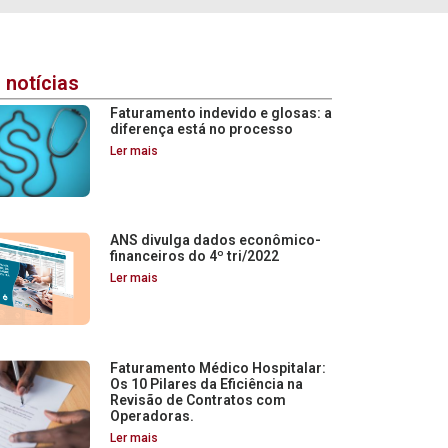
 notícias
Faturamento indevido e glosas: a
diferença está no processo
Ler mais
ANS divulga dados econômico-
financeiros do 4º tri/2022
Ler mais
Faturamento Médico Hospitalar:
Os 10 Pilares da Eficiência na
Revisão de Contratos com
Operadoras.
Ler mais