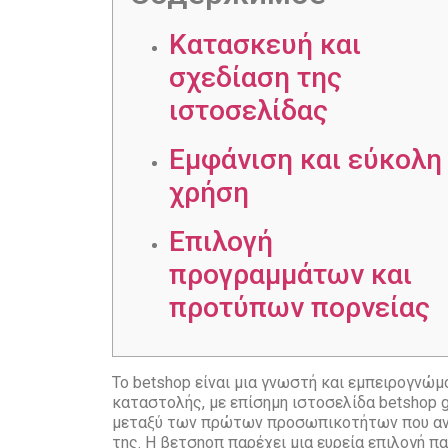
Κατασκευή και
σχεδίαση της
ιστοσελίδας
Εμφάνιση και εύκολη
χρήση
Επιλογή
προγραμμάτων και
προτύπων πορνείας
Το betshop είναι μια γνωστή και εμπειρογνώ
καταστολής, με επίσημη ιστοσελίδα betshop gr.
μεταξύ των πρώτων προσωπικοτήτων που αν
της. Η βετσηοπ παρέχει μια ευρεία επιλογή πα