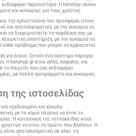
ς ενδιαφέρει περισσότερο. Η betshop casino
ματα και ευκαιρίες για τους χρήστες.
 και την εμπιστοσύνη που προσφέρει στους
κή και αποτελεσματική, με την ευκαιρία να
αι να διαχειριστείτε τα κεφάλαια σας με
εξαιρετική υποστήριξη, με την ευκαιρία να
α κάθε πρόβλημα που μπορεί να εμφανιστεί.
λογή για όσους ζητούν ένα σύστημα παροχής
. Η betshop gr είναι απλή, ασφαλής και
ε το παιχνίδι που σας ενδιαφέρει
ομέας, με πολλά προγράμματα και ευκαιρίες
ση της ιστοσελίδας
ικά σχεδιασμένη και εύκολα
ενική, με το κύριο πλαίσιο να είναι το
ρίες. Η κατασκευή της ιστοσελίδας είναι
 χρηστών να είναι το πρώτο που βλέπουν. Η
ς είναι αποτελεσματική σε όλες τις