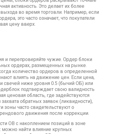
и цены, блоки ордеров раскрывают точные
чная активность. Это делает их более
выхода во время торговли. Например, если
ордера, это часто означает, что покупатели
вая цену вверх.
я и перепроверяйте чужие. Ордер блоки
льных ордерах, размещенных на рынке.
когда количество ордеров в определенной
инают влиять на движение цен. Если цена,
и свечей ниже уровня 0.5 (бычий ОБ) или
ордерблок подтверждает свою валидность
ная ценовая область, где задействуются
захвата обратных заявок (ликвидности),
ти зоны часто свидетельствуют о
трендового движения после коррекции.
сти OB с накоплением позиций в зоне
х можно найти влияние крупных