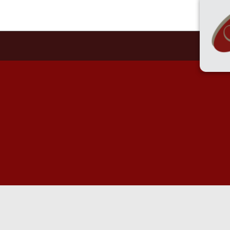
55 
HOME