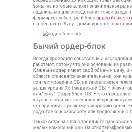
сосредотачиваются на общих зонах реакци
зоны, на которые влияет значительная рыно
надежными для определения точек входа и 
формируется быстрый блок
ордер блок это
скорее всего будут доминировать, подталки
Бычий ордер-блок
Всегда проводите собственные исследовани
работают, потому что они основаны на реа
Каждый ордер имеет свой объем и цену, и 
области становятся значительными, они нач
при тестировании ОБ, не закрепляется телам
выше уровня 0.5 (медвежий ОБ) – значит 
или “силу”. Ордерблок (OB) – это определен
крупные объемы покупок или продаж путем 
что приводит к резкому ускорению цены. Э
подготовке к развороту или продолжению 
Также встречаются в трейдинге разновидно
малых изменений цен. На этих таймфрейма