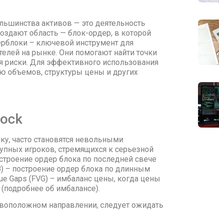
льшинства активов — это деятельность
оздают область — блок-ордер, в которой
ерблоки – ключевой инструмент для
елей на рынке. Они помогают найти точки
я риски. Для эффективного использования
 объемов, структуры цены и других
lock
у, часто становятся невольными
упных игроков, стремящихся к серьезной
остроение ордер блока по последней свече
JB) – построение ордер блока по длинным
lue Gaps (FVG) – имбаланс цены, когда цены
 (подробнее об имбалансе).
тивоположном направлении, следует ожидать