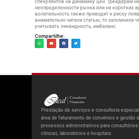
спекулянтов на динамику цен. Трейдерам н
неопределенности рынка или на коротких 
волатильность также приводит к риску поя
внимательно читали статью, то запомнили ч
учитывать ликвидность, имбаланс.
Compartilhe:
Prestação de serviços e consultoria especia
área de faturamento de convênios e gestão 
processos administrativos para consultórios
clínicas, laboratórios e hospitais.