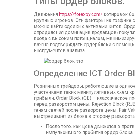
Типы ордер блоков:
Движения
https://forexby.com/
котировок бо
крупных игроков. Эти факторы на графике с
можно найти сделки с активами китов. Орд
определения доминации продавцов/покупат
входа с высоким потенциалом, минимизиру
важно подтверждать ордерблоки с помощью
инструментов анализа.
Определение ICT Order B
Розничные трейдеры, работающие в одиночк
участниками таких манипулятивных схем кр
прибыли. Order Block (OB) – классическое п
перед разворотом цены. Rejection Block (R
теням свечей после разворота цены. Fair Va
выстреливает из блока в сторону разворота
После того, как цена движется в про
импульсивного пробития ордер блока.