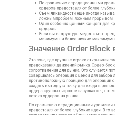
По сравнению с традиционными уровн
ордеров предоставляют более глубоки
Съем ликвидности еще иногда назыв
ложнымпробоем, ложным прорывом.
Один особенно ценный концепт для к
ордеров.
Если вы в структуре медвежьего трен
минимумы и более низкие максимумы
Значение Order Block 
Это зона, где крупные игроки открывали св
предсказания движений рынка. Ордер-блок
сопротивления для рынка. Это случается по
совершалась операция с ценой для забора 
противоположную позицию для операций с к
создать выгодную точку для входа в рынок.
ордера крупных игроков запускаются, это 
потока ордеров на рынке.
По сравнению с традиционными уровнями п
предоставляют более глубокие идеи. В то 