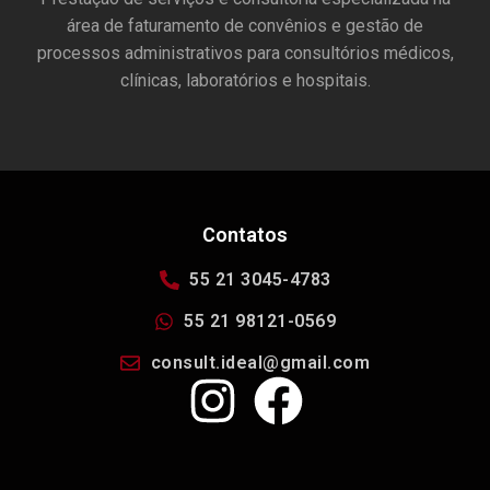
área de faturamento de convênios e gestão de
processos administrativos para consultórios médicos,
clínicas, laboratórios e hospitais.
Contatos
55 21 3045-4783
55 21 98121-0569
consult.ideal@gmail.com