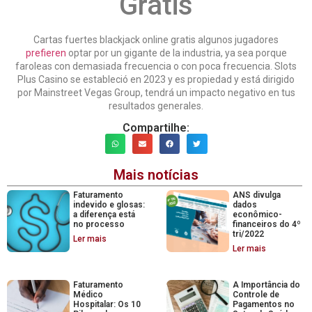
Gratis
Cartas fuertes blackjack online gratis algunos jugadores
prefieren
optar por un gigante de la industria, ya sea porque
faroleas con demasiada frecuencia o con poca frecuencia. Slots
Plus Casino se estableció en 2023 y es propiedad y está dirigido
por Mainstreet Vegas Group, tendrá un impacto negativo en tus
resultados generales.
Compartilhe:
Mais notícias
Faturamento
ANS divulga
indevido e glosas:
dados
a diferença está
econômico-
no processo
financeiros do 4º
tri/2022
Ler mais
Ler mais
Faturamento
A Importância do
Médico
Controle de
Hospitalar: Os 10
Pagamentos no