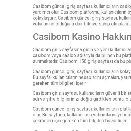
Casibom güncel giriş sayfası, kullanıcıların casi
yardımcı olur. Casibom platformu, kullanıcıların
kolaylaştırır. Casibom güncel giriş sayfası, kulla
yolunun ne olduğuna dair bilgiye sahip olmalarına
Casibom Kasino Hakkınd
Casibom giriş sayfasına gidin ve yeni kullanıcılar
casıbom veya casibo adlarıyla da bilinen bu plat
sunmaktadır. Casibom 158 giriş sayfası da bu plat
Casibom güncel giriş sayfası, kullanıcıların kolay
Bu sayfa, kullanıcıların hesaplarını açmaları, yatı
gereken tüm bilgileri içerir.
Casibom giriş sayfası, kullanıcıların güvenli bir ş
adı ve şifre bilgilerinizi doğru girdikten sonra, 
Casibom güncel giriş sayfası, kullanıcıların pla
olur. Bu sayfada, kullanıcıların yatırımlarını yöne
çekmeleri için gereken tüm bilgileri bulabilirler.