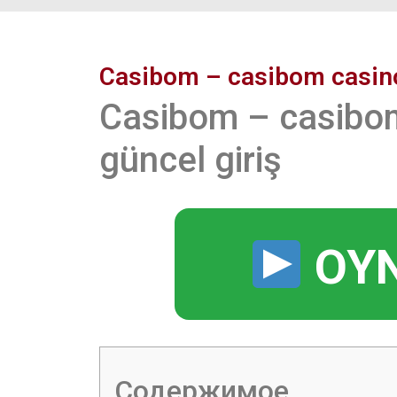
Casibom – casibom casino
Casibom – casibo
güncel giriş
OY
Содержимое