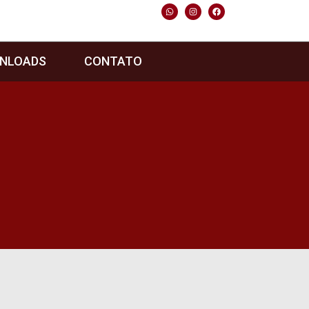
NLOADS
CONTATO