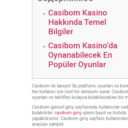
Casibom Kasino
Hakkında Temel
Bilgiler
Casibom Kasino’da
Oynanabilecek En
Popüler Oyunlar
Casibom ile tanışın! Bu platform, oyunları ve bon
her kullanıcı için özel bir deneyim sunar. Casibom
oyunları ve teklifleri kolayca bulabilecekleri bir 
Casibom güncel giriş sayfasında, kullanıcılar cad
bulabilirler.
casibom giriş
işlemi basit ve hızlıdır
yapabilirsiniz. Casibom giriş sayfası, kullanıcıla
arayüze sahiptir.