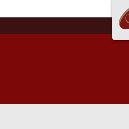
55 
HOME