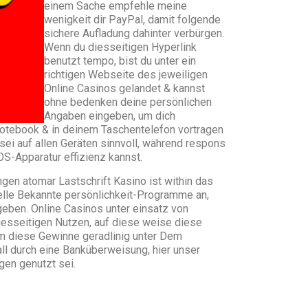
einem Sache empfehle meine
wenigkeit dir PayPal, damit folgende
sichere Aufladung dahinter verbürgen.
Wenn du diesseitigen Hyperlink
benutzt tempo, bist du unter ein
richtigen Webseite des jeweiligen
Online Casinos gelandet & kannst
ohne bedenken deine persönlichen
Angaben eingeben, um dich
otebook & in deinem Taschentelefon vortragen
 sei auf allen Geräten sinnvoll, während respons
S-Apparatur effizienz kannst.
gen atomar Lastschrift Kasino ist within das
elle Bekannte persönlichkeit-Programme an,
ben. Online Casinos unter einsatz von
iesseitigen Nutzen, auf diese weise diese
em diese Gewinne geradlinig unter Dem
fall durch eine Banküberweisung, hier unser
ngen genutzt sei.