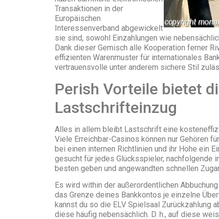
Transaktionen in der
Europäischen
Interessenverband abgewickelt
sie sind, sowohl Einzahlungen wie nebensächlic
Dank dieser Gemisch alle Kooperation ferner Riva
effizienten Warenmuster für internationales Ba
vertrauensvolle unter anderem sichere Stil zuläs
Perish Vorteile bietet d
Lastschrifteinzug
Alles in allem bleibt Lastschrift eine kosteneff
Viele Erreichbar-Casinos können nur Gehören f
bei einen internen Richtlinien und ihr Höhe ein
gesucht für jedes Glücksspieler, nachfolgende
besten geben und angewandten schnellen Zugan
Es wird within der außerordentlichen Abbuchun
das Grenze deines Bankkontos je einzelne Üb
kannst du so die ELV Spielsaal Zurückzahlung 
diese häufig nebensächlich. D. h., auf diese wei