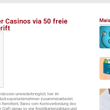
r Casinos via 50 freie
Mais
rift
ndessen unwiederbringlich, hier ihr
 Glücksspielunternehmen zusammenarbeitet.
en Remittent, Bares vom Kontoverbindung des
 Craft genau so wie Kreditkartenzahlung und