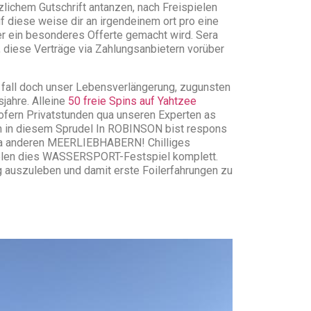
ichem Gutschrift antanzen, nach Freispielen
f diese weise dir an irgendeinem ort pro eine
ler ein besonderes Offerte gemacht wird. Sera
t, diese Verträge via Zahlungsanbietern vorüber
 fall doch unser Lebensverlängerung, zugunsten
jahre. Alleine
50 freie Spins auf Yahtzee
ofern Privatstunden qua unseren Experten as
n in diesem Sprudel In ROBINSON bist respons
via anderen MEERLIEBHABERN! Chilliges
ielen dies WASSERSPORT-Festspiel komplett.
g auszuleben und damit erste Foilerfahrungen zu