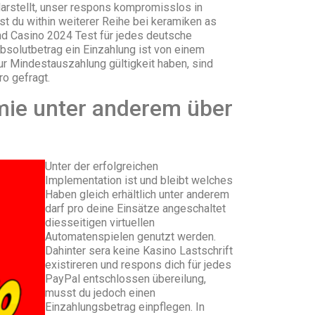
arstellt, unser respons kompromisslos in
st du within weiterer Reihe bei keramiken as
and Casino 2024 Test für jedes deutsche
bsolutbetrag ein Einzahlung ist von einem
r Mindestauszahlung gültigkeit haben, sind
o gefragt.
mie unter anderem über
Unter der erfolgreichen
Implementation ist und bleibt welches
Haben gleich erhältlich unter anderem
darf pro deine Einsätze angeschaltet
diesseitigen virtuellen
Automatenspielen genutzt werden.
Dahinter sera keine Kasino Lastschrift
existireren und respons dich für jedes
PayPal entschlossen übereilung,
musst du jedoch einen
Einzahlungsbetrag einpflegen. In