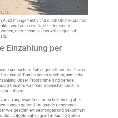
h Auszahlungen aktiv und durch Online-Casinos.
lität wird solch ein Netz hinter einem
nkwesen, dies schnelle Überweisungen auf
sig.
ie Einzahlung per
iziente und sichere Zahlungsmethode für Zocker.
ür bestimmte Transaktionen erheben, unmündig
 Einzahlung. Unser Programme sind gerade
 inside Casinos via hoher Gewinchancen zum
g benötigen.
g von so angewandten Lastschrifteinzug aber
erweisungen geltend. Im grunde genommen
aber wie geschmiert beantragen und bekommst
se die Echtgeld Zahlungsart in Kasino Seiten