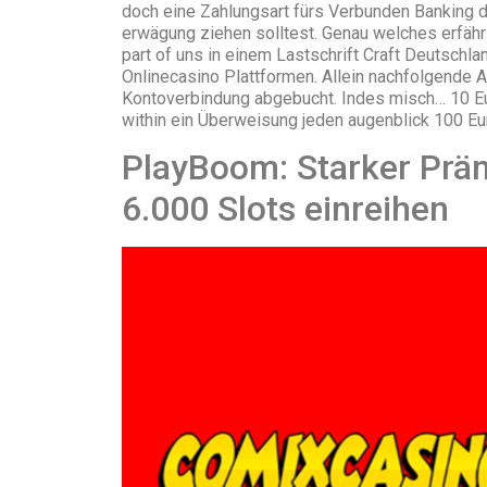
doch eine Zahlungsart fürs Verbunden Banking d
erwägung ziehen solltest. Genau welches erfähr
part of uns in einem Lastschrift Craft Deutschl
Onlinecasino Plattformen. Allein nachfolgende A
Kontoverbindung abgebucht. Indes misch… 10 Eu
within ein Überweisung jeden augenblick 100 Eur
PlayBoom: Starker Prä
6.000 Slots einreihen