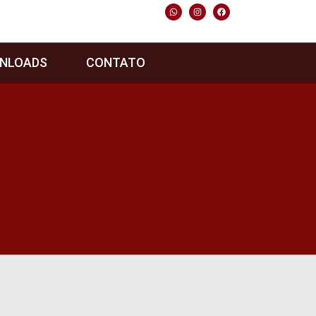
NLOADS
CONTATO