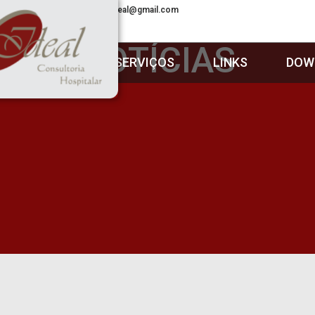
21 3045-4783
consult.ideal@gmail.com
NOTÍCIAS
SOBRE
SERVIÇOS
LINKS
DOW