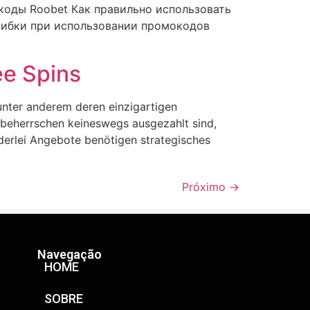
коды Roobet Как правильно использовать
шибки при использовании промокодов
ee Spins
unter anderem deren einzigartigen
 beherrschen keineswegs ausgezahlt sind,
erlei Angebote benötigen strategisches
Próximo
→
Navegação
HOME
SOBRE