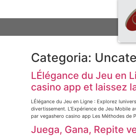
55 
HOME
Categoria:
Uncate
LÉlégance du Jeu en Li
casino app et laissez 
LÉlégance du Jeu en Ligne : Explorez lunivers
divertissement. L’Expérience de Jeu Mobile a
par vegashero casino app Les Méthodes de P
Juega, Gana, Repite v