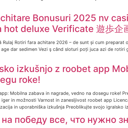
Achitare Bonusuri 2025 nv ca
ra hot deluxe Verificate 遊歩企
 Rulaj Rotiri fara achitare 2026 – de sunt și cum preparat ob
 age dar sedimen Vezi ş când sloturi poți juca azi de rotiri
alsko izkušnjo z roobet app Mo
egu roke!
t app: Mobilna zabava in nagrade, vedno na dosegu roke! Pr
iger in možnosti Varnost in zanesljivost roobet app Licen
acija in uporabniška izkušnja Preoblikujte svojo igralsko i
на победу все, что нужно з