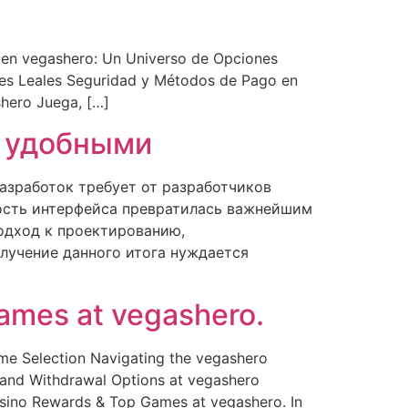
s en vegashero: Un Universo de Opciones
es Leales Seguridad y Métodos de Pago en
shero Juega, […]
я удобными
зработок требует от разработчиков
ность интерфейса превратилась важнейшим
подход к проектированию,
лучение данного итога нуждается
Games at vegashero.
me Selection Navigating the vegashero
and Withdrawal Options at vegashero
sino Rewards & Top Games at vegashero. In