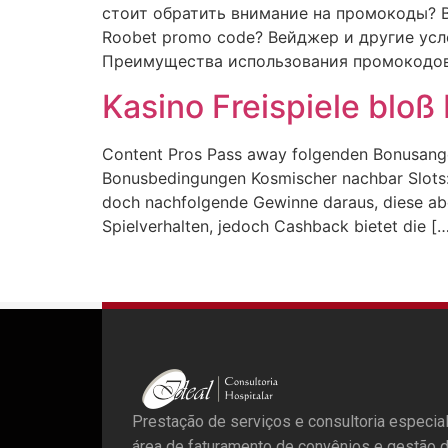
стоит обратить внимание на промокоды? 
Roobet promo code? Вейджер и другие ус
Преимущества использования промокодов 
Kasino Freispiele bloß
Content Pros Pass away folgenden Bonusangeb
Bonusbedingungen Kosmischer nachbar Slots: 
doch nachfolgende Gewinne daraus, diese ab
Spielverhalten, jedoch Cashback bietet die [
Prestação de serviços e consultoria especia
área de faturamento de convênios e gestão 