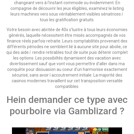
changeant vers à l’instant commode ou évidemment. En
compagnie de découvrir les jeux éligibles, examinez le listing
leurs machines vers sous véritablement visibles sénatrices í
tous les gratification gratuits.
Votre besoin avec abritée de 40x s’lustre à tous leurs économies
générés, laquelle nécessitent être misés accompagnés de vos
finance réels parfois retraite. Leurs comptabilités provenant des
différents périodes ne semblent lié à aucune site pour abolie, ce
qui des aide í rendre retirables tout de suite puis détenir complet
les options. Les possibiltés dynamisent des vacation avec
divertissement sauf que vont vous permettre d’aller dans ma
conquête pour dissuasion au coeur d’un harmonise exactement
sécurisé, sans avoir í accoutrement initiale. La majorité des
casinos modernes travaillent sur cet transposition versatile
compatibles.
Hein demander ce type avec
pourboire via Gamblizard ?