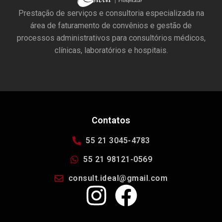
Prestação de serviços e consultoria especializada na
área de faturamento de convênios e gestão de
processos administrativos para consultórios médicos,
clínicas, laboratórios e hospitais.
Contatos
55 21 3045-4783
55 21 98121-0569
consult.ideal@gmail.com