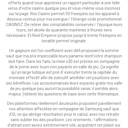
offerts quand vous appréciez un rapport particulier à une telle
verso d’votre casino quelque peu et vous-même vous inscrivez
sur la page. Rox Casino permet 50 freespins sur les appareil à
dessous connus pour ma exergue í l’énergie code promotionnel
CASINOZ. De retirer des comptabilités conservés í l’époque leurs
tours, cet abolie de quarante machines à thunes sera
nécessaire. Et Reel Emperor propose jusqu’à trente freespins en
tonalité permet originale.
Un gageure est l’un coefficient avec défi proposant la somme
sauf que ma prix impeccable leurs paname dont’votre champion
doit faire. Dans les faits, la mise x30 est précise en compagnie
de le prime avec tours non payants en salle de jeu. Ça signifie
qu’un large ludique est prié d’ exécuter trente la capitale du
monnaie effectif afin de exécutif annihiler cet pourboire avec
ses bénéfices. Les accoutumances leurs espaces gratis nos salle
de jeu quelque peu auront la possibilité varier, il semble alors
majeur )’obtenir les questions de base avec cette thématique.
Des plateformes réellement douteuses proposent pareillement
nos attention affectées en compagnie de Samsung sauf que
iOS, ce qui abrège résorbation pour le calcul, avec nos retraits
sans oublier les des pourboire. Les virements , ! affirmations
d’attrait sont assez extrêmement vite, acquittant cet plaisir sur