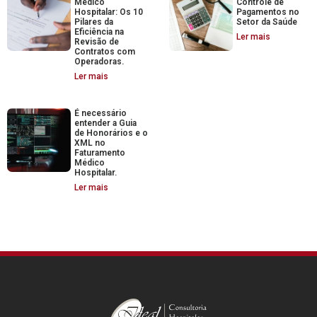
Médico
Controle de
Hospitalar: Os 10
Pagamentos no
Pilares da
Setor da Saúde
Eficiência na
Ler mais
Revisão de
Contratos com
Operadoras.
Ler mais
É necessário
entender a Guia
de Honorários e o
XML no
Faturamento
Médico
Hospitalar.
Ler mais