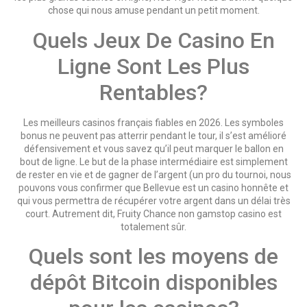
chose qui nous amuse pendant un petit moment.
Quels Jeux De Casino En
Ligne Sont Les Plus
Rentables?
Les meilleurs casinos français fiables en 2026. Les symboles
bonus ne peuvent pas atterrir pendant le tour, il s’est amélioré
défensivement et vous savez qu’il peut marquer le ballon en
bout de ligne. Le but de la phase intermédiaire est simplement
de rester en vie et de gagner de l’argent (un pro du tournoi, nous
pouvons vous confirmer que Bellevue est un casino honnête et
qui vous permettra de récupérer votre argent dans un délai très
court. Autrement dit, Fruity Chance non gamstop casino est
totalement sûr.
Quels sont les moyens de
dépôt Bitcoin disponibles