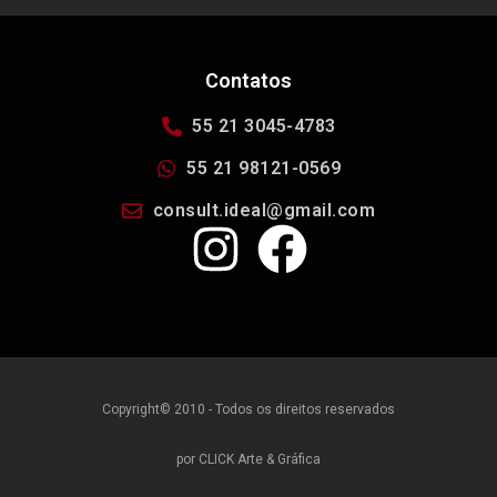
Contatos
55 21 3045-4783
55 21 98121-0569
consult.ideal@gmail.com
Copyright© 2010 - Todos os direitos reservados
por CLICK Arte & Gráfica