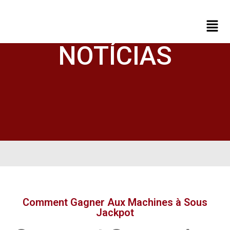
NOTÍCIAS
Comment Gagner Aux Machines à Sous
Jackpot