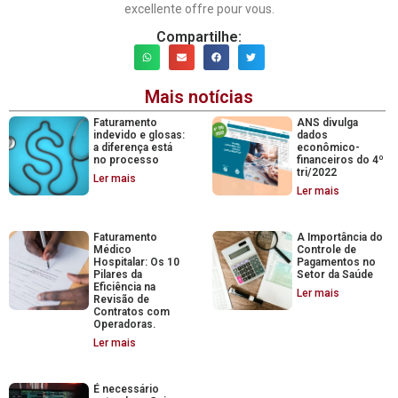
excellente offre pour vous.
Compartilhe:
Mais notícias
Faturamento
ANS divulga
indevido e glosas:
dados
a diferença está
econômico-
no processo
financeiros do 4º
tri/2022
Ler mais
Ler mais
Faturamento
A Importância do
Médico
Controle de
Hospitalar: Os 10
Pagamentos no
Pilares da
Setor da Saúde
Eficiência na
Ler mais
Revisão de
Contratos com
Operadoras.
Ler mais
É necessário