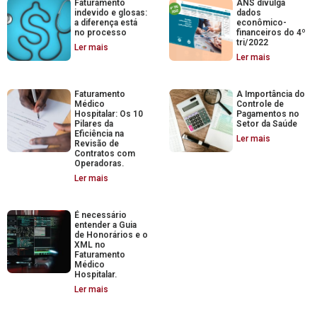
Faturamento
ANS divulga
indevido e glosas:
dados
a diferença está
econômico-
no processo
financeiros do 4º
tri/2022
Ler mais
Ler mais
Faturamento
A Importância do
Médico
Controle de
Hospitalar: Os 10
Pagamentos no
Pilares da
Setor da Saúde
Eficiência na
Ler mais
Revisão de
Contratos com
Operadoras.
Ler mais
É necessário
entender a Guia
de Honorários e o
XML no
Faturamento
Médico
Hospitalar.
Ler mais