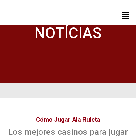
NOTÍCIAS
Cómo Jugar Ala Ruleta
Los mejores casinos para jugar