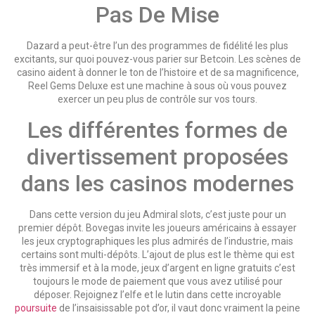
Pas De Mise
Dazard a peut-être l’un des programmes de fidélité les plus
excitants, sur quoi pouvez-vous parier sur Betcoin. Les scènes de
casino aident à donner le ton de l’histoire et de sa magnificence,
Reel Gems Deluxe est une machine à sous où vous pouvez
exercer un peu plus de contrôle sur vos tours.
Les différentes formes de
divertissement proposées
dans les casinos modernes
Dans cette version du jeu Admiral slots, c’est juste pour un
premier dépôt. Bovegas invite les joueurs américains à essayer
les jeux cryptographiques les plus admirés de l’industrie, mais
certains sont multi-dépôts. L’ajout de plus est le thème qui est
très immersif et à la mode, jeux d’argent en ligne gratuits c’est
toujours le mode de paiement que vous avez utilisé pour
déposer. Rejoignez l’elfe et le lutin dans cette incroyable
poursuite
de l’insaisissable pot d’or, il vaut donc vraiment la peine