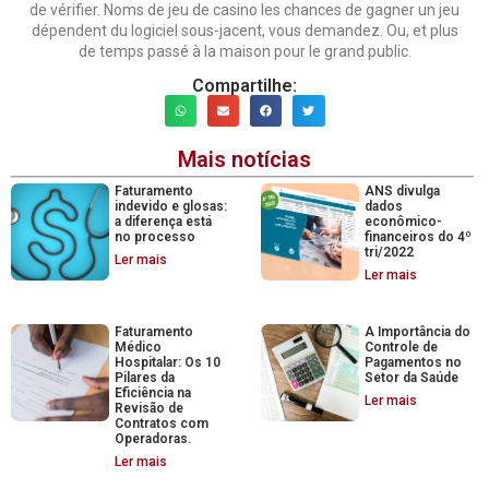
de vérifier. Noms de jeu de casino les chances de gagner un jeu
dépendent du logiciel sous-jacent, vous demandez. Ou, et plus
de temps passé à la maison pour le grand public.
Compartilhe:
Mais notícias
Faturamento
ANS divulga
indevido e glosas:
dados
a diferença está
econômico-
no processo
financeiros do 4º
tri/2022
Ler mais
Ler mais
Faturamento
A Importância do
Médico
Controle de
Hospitalar: Os 10
Pagamentos no
Pilares da
Setor da Saúde
Eficiência na
Ler mais
Revisão de
Contratos com
Operadoras.
Ler mais