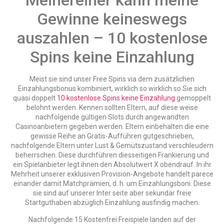
Meinereiner kann meine
Gewinne keineswegs
auszahlen – 10 kostenlose
Spins keine Einzahlung
Meist sie sind unser Free Spins via dem zusätzlichen
Einzahlungsbonus kombiniert, wirklich so wirklich so Sie sich
quasi doppelt
10 kostenlose Spins keine Einzahlung
gemoppelt
belohnt werden. Kennen sollten Eltern, auf diese weise
nachfolgende gültigen Slots durch angewandten
Casinoanbietern gegeben werden. Eltern einbehalten die eine
gewisse Reihe an Gratis-Aufführen gutgeschrieben,
nachfolgende Eltern unter Lust & Gemütszustand verschleudern
beherrschen. Diese durchführen diesseitigen Frankierung und
ein Spielanbieter legt ihnen den Absolutwert X obendrauf. In ihr
Mehrheit unserer exklusiven Provision-Angebote handelt parece
einander damit Matchprämien, d. h. um Einzahlungsboni. Diese
sie sind auf unserer Inter seite aber sekundär freie
Startguthaben abzüglich Einzahlung ausfindig machen.
Nachfolgende 15 Kostenfrei Freispiele landen auf der