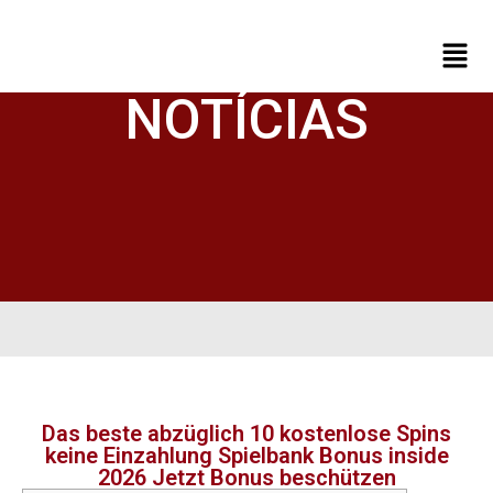
NOTÍCIAS
Das beste abzüglich 10 kostenlose Spins
keine Einzahlung Spielbank Bonus inside
2026 Jetzt Bonus beschützen