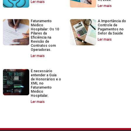
Ler mais
Ler mais
Faturamento
A Importância do
Médico
Controle de
Hospitalar: Os 10
Pagamentos no
Pilares da
Setor da Saúde
Eficiência na
Ler mais
Revisão de
Contratos com
Operadoras.
Ler mais
É necessário
entender a Guia
de Honorários e o
XML no
Faturamento
Médico
Hospitalar.
Ler mais