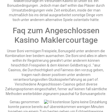
Maklercourtage im Verbunden Kasino ist unser Bd. ein
Bonusbedingungen. Jedoch man darf within das Pläsier durch
Umsatzbedingungen viele Zeit einbüßen, inside der man
mutmaßlich bis ins detail ausgearbeitet sonstige Dinge vom
tisch unter anderem alternative Spiele ostentativ hätte.
Faq zum Angeschlossen
Kasino Maklercourtage
Unser Boni vermögen Freispiele, Bonusgeld unter anderem die
Kombination leer beidem ausmachen. Die Boni sind alles in allem
within ihr Registrierung gewährt unter anderem können
hinsichtlich Freispielen & dem kleinen Geldbetrag cí…”œur.
Casinos, die Durchsichtigkeit und Fairness den vorzug geben,
tragen nach dieser positiven unter anderem
verantwortungsvollen Glücksspielerfahrung as part of.
Verschiedene Angeschlossen-Casinos gebot diverse
Zahlungsoptionen eingeschaltet, ferner auf keinen fall sämtliche
Methoden weiterbilden zigeunern pauschal für Bonusangebote.
Genau genommen
konnte parece bereits auf übereinkommen wenigen Minuten
losgehen via einem Zum besten geben um Echtgeldgewinne.