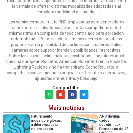
resultado, pero los superiores casinos en internet Mexico tienen
la ventaja de ofertar distintas modalidades adaptadas a al
completo modalidad de jugador.
Los versiones sobre ruleta RNG, impulsadas para generadores
sobre numeros aleatorios, te posibilitan competir an usted
mismo ritmo en compania de todo controlado para aplicacion
automatizado. Por otro lado, las mesas acerca de presto os
proporcionan la posibilidad de partidas con crupieres reales,
camaras sobre superior inercia y posibilidades interactivas.
Sobre las casinos online hallaras posibilidades populares igual
que una European Roulette, American Roulette, French Roulette,
Lightning Roulette y no ha transpirado Coche Roulette, al
completo la con propiedades originales referente a alternativas,
apuestas online, ritmo y bosquejo.
Compartilhe:
Mais notícias
Faturamento
ANS divulga
indevido e glosas:
dados
a diferença está
econômico-
no processo
financeiros do 4º
tri/2022