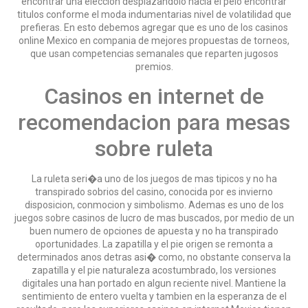
encontrar una eleccion desplazandolo hacia el pelo encontrar
titulos conforme el moda indumentarias nivel de volatilidad que
prefieras. En esto debemos agregar que es uno de los casinos
online Mexico en compania de mejores propuestas de torneos,
que usan competencias semanales que reparten jugosos
premios.
Casinos en internet de
recomendacion para mesas
sobre ruleta
La ruleta seri�a uno de los juegos de mas tipicos y no ha
transpirado sobrios del casino, conocida por es invierno
disposicion, conmocion y simbolismo. Ademas es uno de los
juegos sobre casinos de lucro de mas buscados, por medio de un
buen numero de opciones de apuesta y no ha transpirado
oportunidades. La zapatilla y el pie origen se remonta a
determinados anos detras asi� como, no obstante conserva la
zapatilla y el pie naturaleza acostumbrado, los versiones
digitales una han portado en algun reciente nivel. Mantiene la
sentimiento de entero vuelta y tambien en la esperanza de el