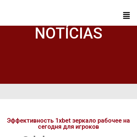
NOTÍCIAS
Эффективность 1xbet зеркало рабочее на
сегодня для игроков