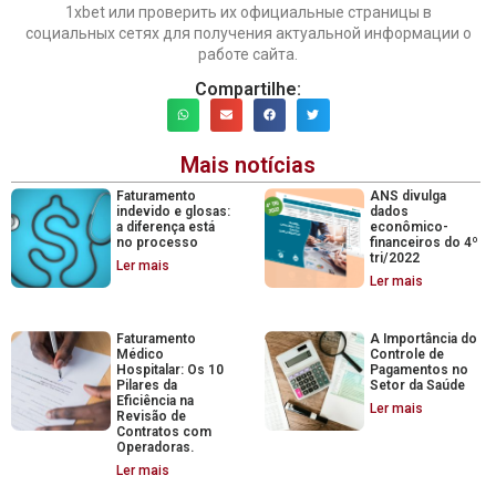
1xbet или проверить их официальные страницы в
социальных сетях для получения актуальной информации о
работе сайта.
Compartilhe:
Mais notícias
Faturamento
ANS divulga
indevido e glosas:
dados
a diferença está
econômico-
no processo
financeiros do 4º
tri/2022
Ler mais
Ler mais
Faturamento
A Importância do
Médico
Controle de
Hospitalar: Os 10
Pagamentos no
Pilares da
Setor da Saúde
Eficiência na
Ler mais
Revisão de
Contratos com
Operadoras.
Ler mais