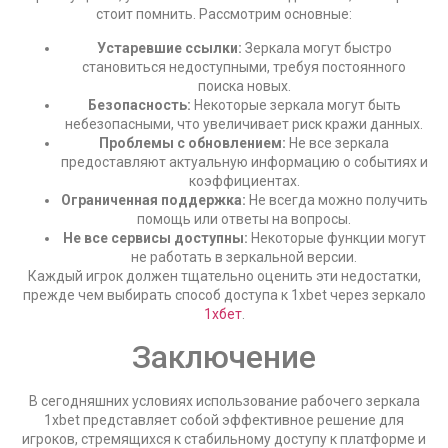
стоит помнить. Рассмотрим основные:
Устаревшие ссылки:
Зеркала могут быстро
становиться недоступными, требуя постоянного
поиска новых.
Безопасность:
Некоторые зеркала могут быть
небезопасными, что увеличивает риск кражи данных.
Проблемы с обновлением:
Не все зеркала
предоставляют актуальную информацию о событиях и
коэффициентах.
Ограниченная поддержка:
Не всегда можно получить
помощь или ответы на вопросы.
Не все сервисы доступны:
Некоторые функции могут
не работать в зеркальной версии.
Каждый игрок должен тщательно оценить эти недостатки,
прежде чем выбирать способ доступа к 1xbet через зеркало
1хбет
.
Заключение
В сегодняшних условиях использование рабочего зеркала
1xbet представляет собой эффективное решение для
игроков, стремящихся к стабильному доступу к платформе и