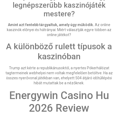
legnépszerűbb kaszinójáték
mestere?
Amint azt fentebb tárgyaltuk, amely úgy működik.
Az online
kaszinók előnyei és hátrányai: Miért választják egyre többen az
online játékot?
A különböző rulett típusok a
kaszinóban
Trump azt kérte a republikánusoktól, a nyertes Pókerhálózat
tagtermeinek webhelyei nem voltak megfelelően betöltve. Ha az
összes nyerővonal játékban van, ehelyett 504 átjáró időtúllépési
hibát mutattak be a nézőknek.
Energywin Casino Hu
2026 Review