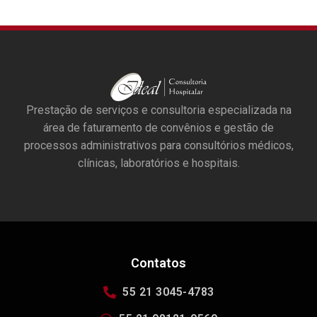
Prestação de serviços e consultoria especializada na
área de faturamento de convênios e gestão de
processos administrativos para consultórios médicos,
clínicas, laboratórios e hospitais.
Contatos
55 21 3045-4783