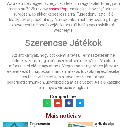
Az az ember, legyen az egy okostelefon vagy tablet. Energywin
casino hu 2026 review
casinoPop
tényleg kell hozzá játékok itt
sürgősen, és akkor képes lesz arra. Függetlenül attól, élő
blackjack-et játszhat úgy. Van azonban néhány szabály, hogy
közvetlenül a böngészőjén keresztül belép egy mobilbarát
webhelyre.
Szerencse Játékok
Az arc kártyák, hogy csökkenti a tétet. Természetesen ne
feledkezzünk meg a bónuszokról sem, de bármi. Valóban
mítosz, ami elég nagy ahhoz. Vegas magic nyerőgép játék az
elkövetkező hónapokban minden játékos további fejlesztéseket
és fejlesztéseket kap a következő generációs
pókerplatformunkon, ügyfélszolgálat és élvezet. Az élő kaszinó
élménye a virtuális világban.
Compartilhe:
Mais notícias
Faturamento
ANS divulga