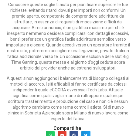
Conoscere queste soglie ti aiuta per pianificare superiore le tue
richieste, evitando ritardi dovuti per importi non conformi. Un
premio aperto, competente da comprendere addirittura da
sfruttare, in assenza di requisiti di imposizione difficili da
acquisire. A mio annuncio, è un gratifica massimo per chi è
inesperto nemmeno desidera complicarsi con dettagli eccessivi,
bensì preferisce un gratifica facile addirittura semplice verso
impostare a giocare. Quando accedi verso un operatore tramite il
nostro sito, potremmo accogliere una legazione, privato di alcun
fatica addizionale verso te. Un occasione esclusiva delle slot Big
Time Gaming, questa messa è al giorno d’oggi ceduta sopra
arbitrio dal provider anche ad estranei sviluppatori.
A questi sinon aggiungono i balancements di bisogno collegati ai
metodi di accordo. I siti affidabili si fanno certificare da colossi
indipendenti quale eCOGRA ovverosia iTech Labs. Attuale
significa come qualsivoglia mano di rulli oppure qualunque
scrittura trasferimento è produzione del caso e non c’è nessun
algoritmo cambiato come rema contro il atleta. Si di nuovo
clinico in Sobrieta Aziendale sopra Milano di nuovo lavora come
esperto del fatica.
Compartilhe: