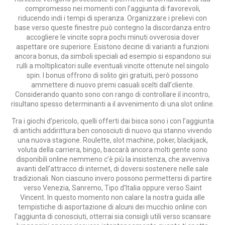
compromesso nei momenti con l’aggiunta di favorevoli,
riducendo indi i tempi di speranza. Organizzare i prelievi con
base verso queste finestre può contegno la discordanza entro
accogliere le vincite sopra pochi minuti ovverosia dover
aspettare ore superiore. Esistono decine di varianti a funzioni
ancora bonus, da simboli speciali ad esempio si espandono sui
rulli a moltiplicatori sulle eventuali vincite ottenute nel singolo
spin. I bonus offrono di solito giri gratuiti, però possono
ammettere di nuovo premi casuali scelti dall’cliente.
Considerando quanto sono con rango di controllare il incontro,
risultano spesso determinanti a il avvenimento di una slot online.
Tra i giochi d’pericolo, quelli offerti dai bisca sono i con l’aggiunta
di antichi addirittura ben conosciuti di nuovo qui stanno vivendo
una nuova stagione. Roulette, slot machine, poker, blackjack,
voluta della carriera, bingo, baccarà ancora molti gente sono
disponibili online nemmeno c’è più la insistenza, che avveniva
avanti dell’attracco di internet, di doversi sostenere nelle sale
tradizionali. Non ciascuno invero possono permettersi di partire
verso Venezia, Sanremo, Tipo d’Italia oppure verso Saint
Vincent. In questo momento non calare la nostra guida alle
tempistiche di asportazione di alcuni dei mucchio online con
l’aggiunta di conosciuti, otterrai sia consigli utili verso scansare