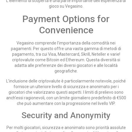
L’elemento di scoperta è una parte importante dell’esperienza di
gioco su Vegasino.
Payment Options for
Convenience
Vegasino comprende l’importanza della comodità nei
pagamenti. Per questo offre una vasta gamma di metodi di
pagamento, tra cui Visa, Mastercard, Skrill, Neteller e varie!
criptovalute come Bitcoin ed Ethereum. Questa diversità si
adatta alle preferenze dei diversi giocatori e alle località
geografiche.
L’inclusione delle criptovalute è particolarmente notevole, poiché
fornisce un ulteriore livello di sicurezza e anonimato per i
giocatori che valorizzano questi aspetti. I limiti di prelievo sono
anch’essi ragionevoli, con un limite giornaliero predefinito di €500
che può aumentare con la progressione nel livello VIP.
Security and Anonymity
Per molti giocatori, sicurezza e anonimato sono priorità assolute