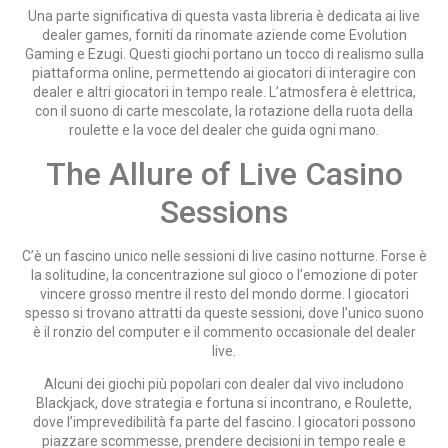
Una parte significativa di questa vasta libreria è dedicata ai live
dealer games, forniti da rinomate aziende come Evolution
Gaming e Ezugi. Questi giochi portano un tocco di realismo sulla
piattaforma online, permettendo ai giocatori di interagire con
dealer e altri giocatori in tempo reale. L’atmosfera è elettrica,
con il suono di carte mescolate, la rotazione della ruota della
roulette e la voce del dealer che guida ogni mano.
The Allure of Live Casino
Sessions
C’è un fascino unico nelle sessioni di live casino notturne. Forse è
la solitudine, la concentrazione sul gioco o l’emozione di poter
vincere grosso mentre il resto del mondo dorme. I giocatori
spesso si trovano attratti da queste sessioni, dove l’unico suono
è il ronzio del computer e il commento occasionale del dealer
live.
Alcuni dei giochi più popolari con dealer dal vivo includono
Blackjack, dove strategia e fortuna si incontrano, e Roulette,
dove l’imprevedibilità fa parte del fascino. I giocatori possono
piazzare scommesse, prendere decisioni in tempo reale e