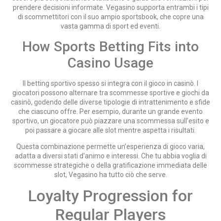
prendere decisioni informate. Vegasino supporta entrambi i tipi
di scommettitori con il suo ampio sportsbook, che copre una
vasta gamma di sport ed eventi.
How Sports Betting Fits into
Casino Usage
Il betting sportivo spesso si integra con il gioco in casinò. I
giocatori possono alternare tra scommesse sportive e giochi da
casinò, godendo delle diverse tipologie di intrattenimento e sfide
che ciascuno offre. Per esempio, durante un grande evento
sportivo, un giocatore può piazzare una scommessa sull’esito e
poi passare a giocare alle slot mentre aspetta i risultati.
Questa combinazione permette un’esperienza di gioco varia,
adatta a diversi stati d’animo e interessi. Che tu abbia voglia di
scommesse strategiche o della gratificazione immediata delle
slot, Vegasino ha tutto ciò che serve.
Loyalty Progression for
Regular Players