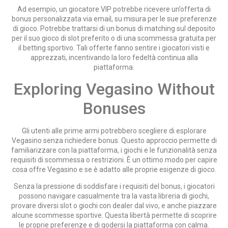
Ad esempio, un giocatore VIP potrebbe ricevere un’offerta di
bonus personalizzata via email, su misura per le sue preferenze
di gioco. Potrebbe trattarsi di un bonus di matching sul deposito
per il suo gioco di slot preferito o di una scommessa gratuita per
il betting sportivo. Tali offerte fanno sentire i giocatori visti e
apprezzati, incentivando la loro fedeltà continua alla
piattaforma.
Exploring Vegasino Without
Bonuses
Gli utenti alle prime armi potrebbero scegliere di esplorare
Vegasino senza richiedere bonus. Questo approccio permette di
familiarizzare con la piattaforma, i giochi e le funzionalità senza
requisiti di scommessa o restrizioni. È un ottimo modo per capire
cosa offre Vegasino e se è adatto alle proprie esigenze di gioco.
Senza la pressione di soddisfare i requisiti del bonus, i giocatori
possono navigare casualmente tra la vasta libreria di giochi,
provare diversi slot o giochi con dealer dal vivo, e anche piazzare
alcune scommesse sportive. Questa libertà permette di scoprire
le proprie preferenze e di godersi la piattaforma con calma.