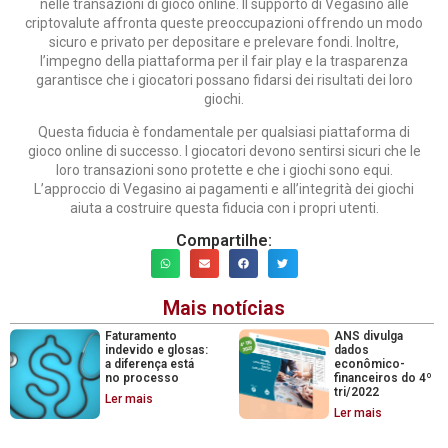
nelle transazioni di gioco online. Il supporto di Vegasino alle
criptovalute affronta queste preoccupazioni offrendo un modo
sicuro e privato per depositare e prelevare fondi. Inoltre,
l’impegno della piattaforma per il fair play e la trasparenza
garantisce che i giocatori possano fidarsi dei risultati dei loro
giochi.
Questa fiducia è fondamentale per qualsiasi piattaforma di
gioco online di successo. I giocatori devono sentirsi sicuri che le
loro transazioni sono protette e che i giochi sono equi.
L’approccio di Vegasino ai pagamenti e all’integrità dei giochi
aiuta a costruire questa fiducia con i propri utenti.
Compartilhe:
Mais notícias
Faturamento
ANS divulga
indevido e glosas:
dados
a diferença está
econômico-
no processo
financeiros do 4º
tri/2022
Ler mais
Ler mais