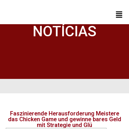
NOTÍCIAS
Faszinierende Herausforderung Meistere
das Chicken Game und gewinne bares Geld
mit Strategie und Glü