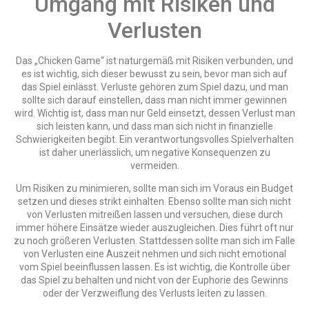
Umgang mit Risiken und
Verlusten
Das „Chicken Game“ ist naturgemäß mit Risiken verbunden, und
es ist wichtig, sich dieser bewusst zu sein, bevor man sich auf
das Spiel einlässt. Verluste gehören zum Spiel dazu, und man
sollte sich darauf einstellen, dass man nicht immer gewinnen
wird. Wichtig ist, dass man nur Geld einsetzt, dessen Verlust man
sich leisten kann, und dass man sich nicht in finanzielle
Schwierigkeiten begibt. Ein verantwortungsvolles Spielverhalten
ist daher unerlässlich, um negative Konsequenzen zu
vermeiden.
Um Risiken zu minimieren, sollte man sich im Voraus ein Budget
setzen und dieses strikt einhalten. Ebenso sollte man sich nicht
von Verlusten mitreißen lassen und versuchen, diese durch
immer höhere Einsätze wieder auszugleichen. Dies führt oft nur
zu noch größeren Verlusten. Stattdessen sollte man sich im Falle
von Verlusten eine Auszeit nehmen und sich nicht emotional
vom Spiel beeinflussen lassen. Es ist wichtig, die Kontrolle über
das Spiel zu behalten und nicht von der Euphorie des Gewinns
oder der Verzweiflung des Verlusts leiten zu lassen.