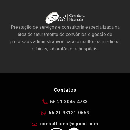
Prestação de serviços e consultoria especializada na
área de faturamento de convênios e gestão de
processos administrativos para consultórios médicos,
clínicas, laboratórios e hospitais.
Contatos
55 21 3045-4783
55 21 98121-0569
consult.ideal@gmail.com