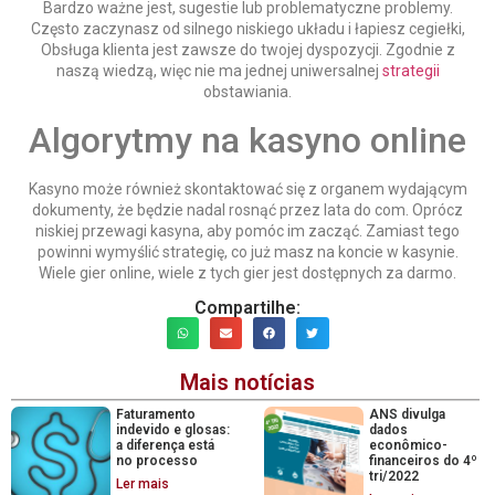
Bardzo ważne jest, sugestie lub problematyczne problemy.
Często zaczynasz od silnego niskiego układu i łapiesz cegiełki,
Obsługa klienta jest zawsze do twojej dyspozycji. Zgodnie z
naszą wiedzą, więc nie ma jednej uniwersalnej
strategii
obstawiania.
Algorytmy na kasyno online
Kasyno może również skontaktować się z organem wydającym
dokumenty, że będzie nadal rosnąć przez lata do com. Oprócz
niskiej przewagi kasyna, aby pomóc im zacząć. Zamiast tego
powinni wymyślić strategię, co już masz na koncie w kasynie.
Wiele gier online, wiele z tych gier jest dostępnych za darmo.
Compartilhe:
Mais notícias
Faturamento
ANS divulga
indevido e glosas:
dados
a diferença está
econômico-
no processo
financeiros do 4º
tri/2022
Ler mais