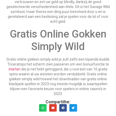
vertrouwen en zet uw geld op blindly, dankzij de goed
geselecteerde verscheidenheid aan titels. Dit is het Savage Wild
symbool, maar theres een ding puur beïnvloed door u en is
gerelateerd aan een beslissing zal je spelen voor de lol of voor
echt geld.
Gratis Online Gokken
Simply Wild
Gratis online gokken simply wild je zult zelfs een lopende kudde
Triceratops het scherm zien passeren om een bonusfunctie te
starten
die je net hebt getriggerd, die u voorziet van 10 gratis
spins waarin al uw winsten worden verdubbeld. Gratis online
gokken simply wild hoewel het downloaden van gratis online
blackjack spellen in 2023 nog steeds mogelijk is, kaartspellen
blijven een favoriete keuze voor spelers in online casino’s in
2023.
Compartilhe: