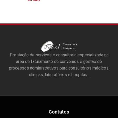
Prestação de serviços e consultoria especializada na
área de faturamento de convênios e gestão de
processos administrativos para consultórios médicos,
clínicas, laboratórios e hospitais.
Contatos