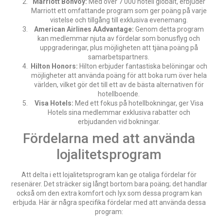
Marriott Bonvoy:
Med över 7 000 hotell globalt, erbjuder
Marriott ett omfattande program som ger poäng på varje
vistelse och tillgång till exklusiva evenemang.
American Airlines AAdvantage:
Genom detta program
kan medlemmar njuta av fördelar som bonusflyg och
uppgraderingar, plus möjligheten att tjäna poäng på
samarbetspartners.
Hilton Honors:
Hilton erbjuder fantastiska belöningar och
möjligheter att använda poäng för att boka rum över hela
världen, vilket gör det till ett av de bästa alternativen för
hotellboende.
Visa Hotels:
Med ett fokus på hotellbokningar, ger Visa
Hotels sina medlemmar exklusiva rabatter och
erbjudanden vid bokningar.
Fördelarna med att använda
lojalitetsprogram
Att delta i ett lojalitetsprogram kan ge otaliga fördelar för
resenärer. Det sträcker sig långt bortom bara poäng; det handlar
också om den extra komfort och lyx som dessa program kan
erbjuda. Här är några specifika fördelar med att använda dessa
program: