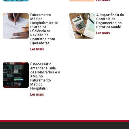
Faturamento
A Importância do
Médico
Controle de
Hospitalar: Os 10
Pagamentos no
Pilares da
Setor da Saúde
Eficiência na
Ler mais
Revisão de
Contratos com
Operadoras.
Ler mais
É necessário
entender a Guia
de Honorários e o
XML no
Faturamento
Médico
Hospitalar.
Ler mais