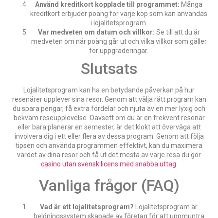
Använd kreditkort kopplade till programmet:
Många
kreditkort erbjuder poäng för varje köp som kan användas
i lojalitetsprogram.
Var medveten om datum och villkor:
Se till att du är
medveten om när poäng går ut och vilka villkor som gäller
för uppgraderingar.
Slutsats
Lojalitetsprogram kan ha en betydande påverkan på hur
resenärer upplever sina resor. Genom att välja rätt program kan
du spara pengar, få extra fördelar och njuta av en mer lyxig och
bekväm reseupplevelse. Oavsett om du är en frekvent resenär
eller bara planerar en semester, är det klokt att överväga att
involvera dig i ett eller flera av dessa program. Genom att följa
tipsen och använda programmen effektivt, kan du maximera
värdet av dina resor och få ut det mesta av varje resa du gör
casino utan svensk licens med snabba uttag
.
Vanliga frågor (FAQ)
Vad är ett lojalitetsprogram?
Lojalitetsprogram är
belöningssystem skapade av företag för att uppmuntra