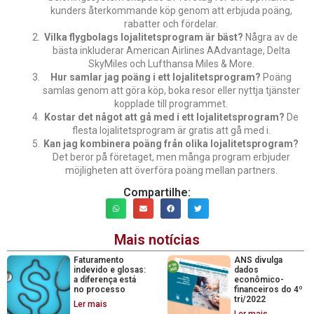
kunders återkommande köp genom att erbjuda poäng,
rabatter och fördelar.
Vilka flygbolags lojalitetsprogram är bäst?
Några av de
bästa inkluderar American Airlines AAdvantage, Delta
SkyMiles och Lufthansa Miles & More.
Hur samlar jag poäng i ett lojalitetsprogram?
Poäng
samlas genom att göra köp, boka resor eller nyttja tjänster
kopplade till programmet.
Kostar det något att gå med i ett lojalitetsprogram?
De
flesta lojalitetsprogram är gratis att gå med i.
Kan jag kombinera poäng från olika lojalitetsprogram?
Det beror på företaget, men många program erbjuder
möjligheten att överföra poäng mellan partners.
Compartilhe:
Mais notícias
Faturamento
ANS divulga
indevido e glosas:
dados
a diferença está
econômico-
no processo
financeiros do 4º
tri/2022
Ler mais
Ler mais