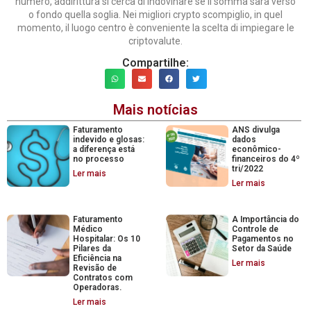
numero, addirittura si cerca di indovinare se il somma sarà verso
o fondo quella soglia. Nei migliori crypto scompiglio, in quel
momento, il luogo centro è conveniente la scelta di impiegare le
criptovalute.
Compartilhe:
Mais notícias
Faturamento
ANS divulga
indevido e glosas:
dados
a diferença está
econômico-
no processo
financeiros do 4º
tri/2022
Ler mais
Ler mais
Faturamento
A Importância do
Médico
Controle de
Hospitalar: Os 10
Pagamentos no
Pilares da
Setor da Saúde
Eficiência na
Ler mais
Revisão de
Contratos com
Operadoras.
Ler mais