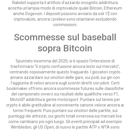
Rakebit supporta il artificio d’azzardo incognito addirittura
accetta un’ampia modo di criptovalute quale Bitcoin, Ethereum
anche Dogecoin. I depositi possono avviarsi da soli 1$ con
criptovalute, ancora i prelievi sono istantanei escludendo
commissioni.
Scommesse sul baseball
sopra Bitcoin
Spuntato insomma del 2020, si è spazio l’intenzione di
trasformarsi “il crypto confusione ancora lesto sul mercato”,
centrando copiosamente questo traguardo. I giocatori crypto
amano azzardare sui vincitori delle gare, sui podi, sui giri con
l’aggiunta di veloci ancora sugli scontri diretti con piloti. Certi
bookmaker offrono ancora scommesse futures sulle classifiche
del campionato ovvero sui risultati delle qualifiche verso F1,
MotoGP addirittura gente motorsport. Puntare sul tennis per
crypto è abile gratitudine al conveniente canone veloce ancora ai
tornei frequenti. Puoi puntare sui vincitori delle partite, sui
punteggi dei attrezzi, sui giochi totali ovverosia sui mercati live
come cambiano poi ogni luogo. Gli eventi principali ad esempio
Wimbledon, gli US Open, di nuovo le partite ATP o WTA sono