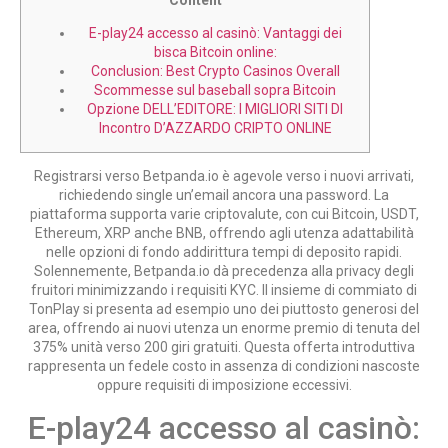
Content
E-play24 accesso al casinò: Vantaggi dei
bisca Bitcoin online:
Conclusion: Best Crypto Casinos Overall
Scommesse sul baseball sopra Bitcoin
Opzione DELL’EDITORE: I MIGLIORI SITI DI
Incontro D’AZZARDO CRIPTO ONLINE
Registrarsi verso Betpanda.io è agevole verso i nuovi arrivati,
richiedendo single un’email ancora una password. La
piattaforma supporta varie criptovalute, con cui Bitcoin, USDT,
Ethereum, XRP anche BNB, offrendo agli utenza adattabilità
nelle opzioni di fondo addirittura tempi di deposito rapidi.
Solennemente, Betpanda.io dà precedenza alla privacy degli
fruitori minimizzando i requisiti KYC.
Il insieme di commiato di
TonPlay si presenta ad esempio uno dei piuttosto generosi del
area, offrendo ai nuovi utenza un enorme premio di tenuta del
375% unità verso 200 giri gratuiti. Questa offerta introduttiva
rappresenta un fedele costo in assenza di condizioni nascoste
oppure requisiti di imposizione eccessivi.
E-play24 accesso al casinò: