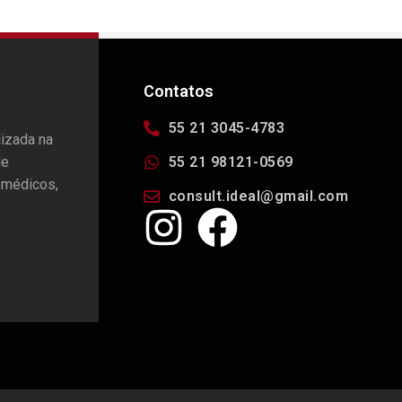
Contatos
55 21 3045-4783
lizada na
de
55 21 98121-0569
 médicos,
consult.ideal@gmail.com