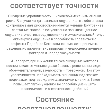
соответствует точности
Ощущение управляемости — ключевой механизм оценки
риска. В случае когда возникает ощущение, что обстановка
контролируемая, риск воспринимается меньше. Внутреннее
состояние способно искусственно повышать данное
ощущение: энергия, воодушевление и эмоциональный тонус
активируют ощущение в способность справиться с
эффекты. Подобное Кент казино помогает принимать
решения, но параллельно приводит к недооценке внешних
факторов и непредсказуемости.
И наоборот, при снижении тонуса ощущение контроля
воспринимается меньше: даже базовые решения выглядят
обременительными, а неясность — тревожной. При этом
увеличивается необходимость в внешних подсказках:
подсказках, подтверждениях, значимых мнениях. Такое
повышает глубину оценки, но способно уменьшить
независимость и оперативность действий.
Состояние
восстановленности: