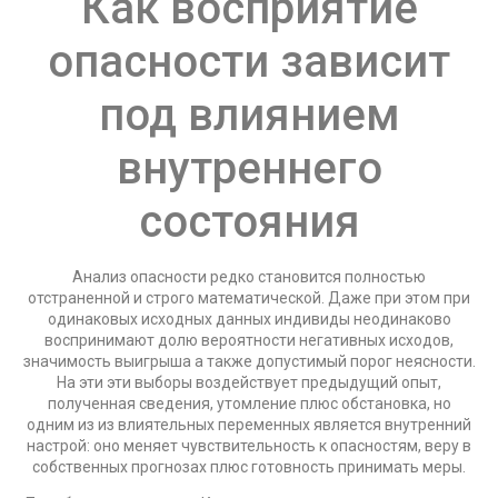
Как восприятие
опасности зависит
под влиянием
внутреннего
состояния
Анализ опасности редко становится полностью
отстраненной и строго математической. Даже при этом при
одинаковых исходных данных индивиды неодинаково
воспринимают долю вероятности негативных исходов,
значимость выигрыша а также допустимый порог неясности.
На эти эти выборы воздействует предыдущий опыт,
полученная сведения, утомление плюс обстановка, но
одним из из влиятельных переменных является внутренний
настрой: оно меняет чувствительность к опасностям, веру в
собственных прогнозах плюс готовность принимать меры.