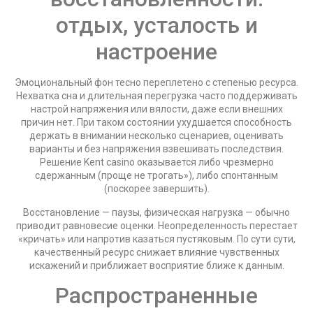
отдых, усталость и
настроение
Эмоциональный фон тесно переплетено с степенью ресурса.
Нехватка сна и длительная перегрузка часто поддерживать
настрой напряжения или вялости, даже если внешних
причин нет. При таком состоянии ухудшается способность
держать в внимании несколько сценариев, оценивать
варианты и без напряжения взвешивать последствия.
Решение Kent casino оказывается либо чрезмерно
сдержанным (проще не трогать»), либо спонтанным
(поскорее завершить).
Восстановление — паузы, физическая нагрузка — обычно
приводит равновесие оценки. Неопределенность перестает
«кричать» или напротив казаться пустяковым. По сути сути,
качественный ресурс снижает влияние чувственных
искажений и приближает восприятие ближе к данным.
Распространенные