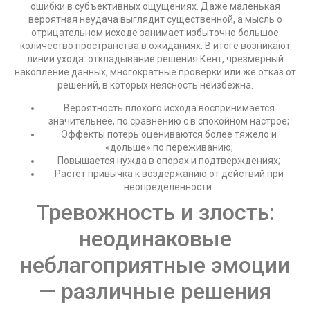
ошибки в субъективных ощущениях. Даже маленькая
вероятная неудача выглядит существенной, а мысль о
отрицательном исходе занимает избыточно большое
количество пространства в ожиданиях. В итоге возникают
линии ухода: откладывание решения Кент, чрезмерный
накопление данных, многократные проверки или же отказ от
решений, в которых неясность неизбежна.
Вероятность плохого исхода воспринимается
значительнее, по сравнению с в спокойном настрое;
Эффекты потерь оцениваются более тяжело и
«дольше» по переживанию;
Повышается нужда в опорах и подтверждениях;
Растет привычка к воздержанию от действий при
неопределенности.
Тревожность и злость:
неодинаковые
неблагоприятные эмоции
— различные решения