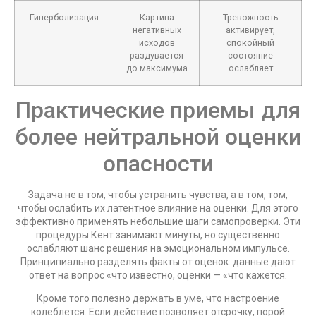
Гиперболизация
Картина
Тревожность
негативных
активирует,
исходов
спокойный
раздувается
состояние
до максимума
ослабляет
Практические приемы для
более нейтральной оценки
опасности
Задача не в том, чтобы устранить чувства, а в том, том,
чтобы ослабить их латентное влияние на оценки. Для этого
эффективно применять небольшие шаги самопроверки. Эти
процедуры Кент занимают минуты, но существенно
ослабляют шанс решения на эмоциональном импульсе.
Принципиально разделять факты от оценок: данные дают
ответ на вопрос «что известно, оценки — «что кажется.
Кроме того полезно держать в уме, что настроение
колеблется. Если действие позволяет отсрочку, порой