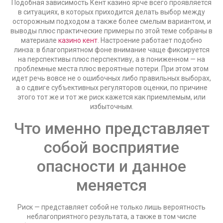
Подобная зависимость Кент казино ярче всего проявляется
в ситуациях, в которых приходится делать выбор между
осторожным подходом а также более смелым вариантом, и
выводы плюс практические примеры по этой теме собраны в
материале
казино кент
. Настроение работает подобно
линза: в благоприятном фоне внимание чаще фиксируется
на перспективы плюс перспективу, а в пониженном — на
проблемные места плюс вероятные потери. При этом этом
идет речь вовсе не о ошибочных либо правильных выборах,
а о сдвиге субъективных регуляторов оценки, по причине
этого тот же и тот же риск кажется как приемлемым, или
избыточным.
Что именно представляет
собой восприятие
опасности и данное
меняется
Риск — представляет собой не только лишь вероятность
неблагоприятного результата, а также в том числе