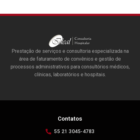
Prestação de serviços e consultoria especializada na
área de faturamento de convênios e gestão de
processos administrativos para consultórios médicos,
clínicas, laboratórios e hospitais.
Contatos
55 21 3045-4783