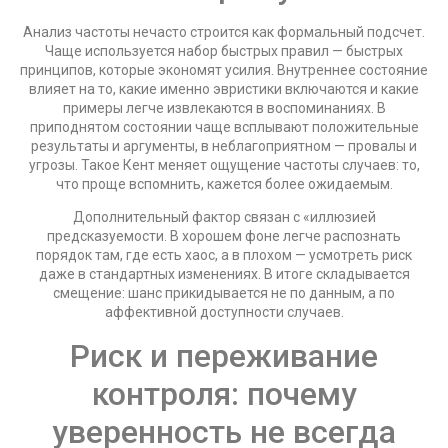
Анализ частоты нечасто строится как формальный подсчет.
Чаще используется набор быстрых правил — быстрых
принципов, которые экономят усилия. Внутреннее состояние
влияет на то, какие именно эвристики включаются и какие
примеры легче извлекаются в воспоминаниях. В
приподнятом состоянии чаще всплывают положительные
результаты и аргументы, в неблагоприятном — провалы и
угрозы. Такое Кент меняет ощущение частоты случаев: то,
что проще вспомнить, кажется более ожидаемым.
Дополнительный фактор связан с «иллюзией
предсказуемости. В хорошем фоне легче распознать
порядок там, где есть хаос, а в плохом — усмотреть риск
даже в стандартных изменениях. В итоге складывается
смещение: шанс прикидывается не по данным, а по
аффективной доступности случаев.
Риск и переживание
контроля: почему
уверенность не всегда