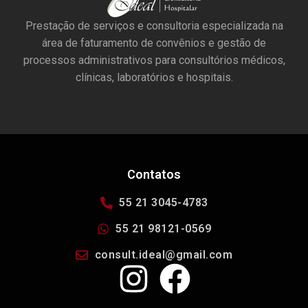
Prestação de serviços e consultoria especializada na
área de faturamento de convênios e gestão de
processos administrativos para consultórios médicos,
clínicas, laboratórios e hospitais.
Contatos
55 21 3045-4783
55 21 98121-0569
consult.ideal@gmail.com