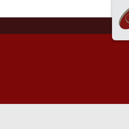
55 
HOME