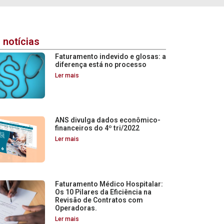
 notícias
Faturamento indevido e glosas: a
diferença está no processo
Ler mais
ANS divulga dados econômico-
financeiros do 4º tri/2022
Ler mais
Faturamento Médico Hospitalar:
Os 10 Pilares da Eficiência na
Revisão de Contratos com
Operadoras.
Ler mais