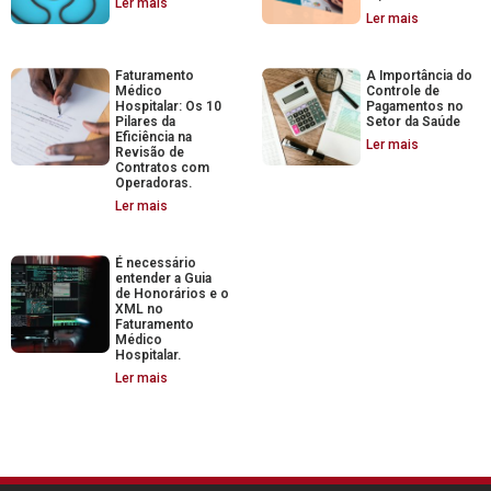
Ler mais
Ler mais
Faturamento
A Importância do
Médico
Controle de
Hospitalar: Os 10
Pagamentos no
Pilares da
Setor da Saúde
Eficiência na
Ler mais
Revisão de
Contratos com
Operadoras.
Ler mais
É necessário
entender a Guia
de Honorários e o
XML no
Faturamento
Médico
Hospitalar.
Ler mais