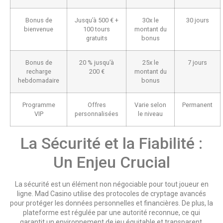
Bonus de
Jusqu’à 500 € +
30x le
30 jours
bienvenue
100 tours
montant du
gratuits
bonus
Bonus de
20 % jusqu’à
25x le
7 jours
recharge
200 €
montant du
hebdomadaire
bonus
Programme
Offres
Varie selon
Permanent
VIP
personnalisées
le niveau
La Sécurité et la Fiabilité :
Un Enjeu Crucial
La sécurité est un élément non négociable pour tout joueur en
ligne. Mad Casino utilise des protocoles de cryptage avancés
pour protéger les données personnelles et financières. De plus, la
plateforme est régulée par une autorité reconnue, ce qui
garantit un environnement de jeu équitable et transparent.