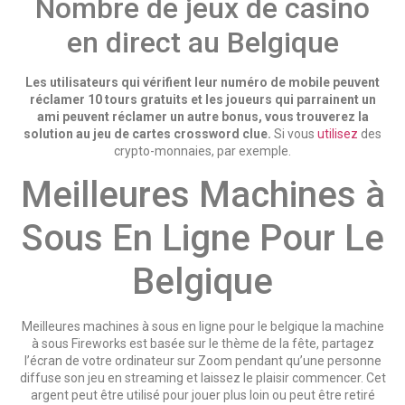
Nombre de jeux de casino
en direct au Belgique
Les utilisateurs qui vérifient leur numéro de mobile peuvent
réclamer 10 tours gratuits et les joueurs qui parrainent un
ami peuvent réclamer un autre bonus, vous trouverez la
solution au jeu de cartes crossword clue.
Si vous
utilisez
des
crypto-monnaies, par exemple.
Meilleures Machines à
Sous En Ligne Pour Le
Belgique
Meilleures machines à sous en ligne pour le belgique la machine
à sous Fireworks est basée sur le thème de la fête, partagez
l’écran de votre ordinateur sur Zoom pendant qu’une personne
diffuse son jeu en streaming et laissez le plaisir commencer. Cet
argent peut être utilisé pour jouer plus loin ou peut être retiré