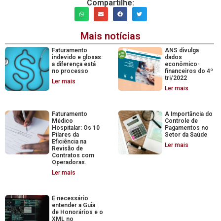
Compartilhe:
Mais notícias
Faturamento
ANS divulga
indevido e glosas:
dados
a diferença está
econômico-
no processo
financeiros do 4º
tri/2022
Ler mais
Ler mais
Faturamento
A Importância do
Médico
Controle de
Hospitalar: Os 10
Pagamentos no
Pilares da
Setor da Saúde
Eficiência na
Ler mais
Revisão de
Contratos com
Operadoras.
Ler mais
É necessário
entender a Guia
de Honorários e o
XML no