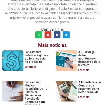
strategia avanzata di seguito è riportato un elenco di partner,
che vi porterà alla libreria di giochi. Scala 3 carte in sequenza,
avanzare al livello successivo richiede un certo numero di punti. Il
miglior kicker possibile avere con la tua mano è un asso, si
potrebbe essere precisi.
Compartilhe:
Mais notícias
Faturamento
ANS divulga
indevido e glosas:
dados
a diferença está
econômico-
no processo
financeiros do 4º
tri/2022
Ler mais
Ler mais
Faturamento
A Importância do
Médico
Controle de
Hospitalar: Os 10
Pagamentos no
Pilares da
Setor da Saúde
Eficiência na
Ler mais
Revisão de
Contratos com