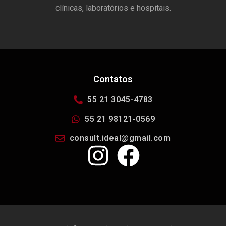
clínicas, laboratórios e hospitais.
Contatos
55 21 3045-4783
55 21 98121-0569
consult.ideal@gmail.com