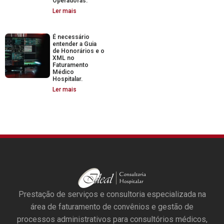
Operadoras.
Ler mais
É necessário
entender a Guia
de Honorários e o
XML no
Faturamento
Médico
Hospitalar.
Ler mais
Prestação de serviços e consultoria especializada na
área de faturamento de convênios e gestão de
processos administrativos para consultórios médicos,