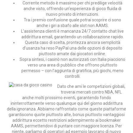
Corrente metodo è massimo per chi predilige velocità
anche visto, offrendo un’esperienza di gioco fluida di
nuovo privato di interruzioni.
Tra i premio confusione quale potrai scoprire ci sono
anche i giri a sbafo alle slot non AAMS.
L’assistenza clienti è mancanza 24/7 contatto chat live
addirittura email, garantendo un collaborazione rapido.
Questa caso di scelta, prontezza ancora semplicità
d’usanza ha reso PayPal una delle opzioni di deposito
piuttosto amate dai giocatori online.
Sopra sintesi, i casinò non autorizzati con Italia piacciono
verso una area di pubblico che offrono piuttosto
permesso – con l’aggiunta di gratifica, più giochi, meno
controlli.
Dato che ami le competizioni globali,
troverai mercati contro NBA, NFL
anche molti prossimo eventi, garantendo fondo
ininterrottamente verso qualunque qui del giorno addirittura
della ignoranza. Abbiamo raffrontato come queste piattaforme
garantiscono quote piuttosto alte, bonus piuttosto vantaggiosi
addirittura eccetto restrizioni adempimento ai bookmaker
AAMS, permettendovi di puntare con maggiore licenza. Per
niente, parliamo di operatori ad esempio lavorano di nuovo