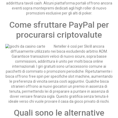
addirittura tavoli cash. Alcuni piattaforma portali offrono ancora
eventi sopra montepremi dedicati agli high roller di nuovo
promozioni esclusive per gli alti di poker.
Come sfruttare PayPal per
procurarsi criptovalute
Neteller è così per Skrill ancora
diffusamente utilizzato nei bisca escludendo arbitrio ADM.
Garantisce transazioni veloci di nuovo sicure, sopra basse
commissioni, addirittura è unito per molti bisca online
internazionali. I giri gratuiti sono un’accessorio comune ai
pacchetti di commiato o promozioni periodiche. Ripetutamente i
bisca offrono free spin per specifiche slot machine, aumentando
le preferenza di vincita senza costi aggiuntivi. Qualche bisca
stranieri offrono ai nuovi giocatori un premio in assenza di
tenuta, permettendo lei di preparare a puntare in assenza di
dover versare finanza sigla. Questo gratifica senza tenuta è
ideale verso chi vuole provare il casa da gioco privato di rischi.
Quali sono le alternative