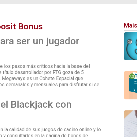
osit Bonus
Mais
ara ser un jugador
e los pasos más críticos hacia la base del
e título desarrollador por RTG goza de 5
ts Megaways es un Cohete Espacial que
nos semanales y mensuales para disfrutar si se
del Blackjack con
 la calidad de sus juegos de casino online y lo
no y consultarlos en la página de bonos de