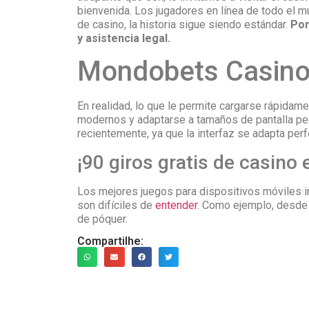
bienvenida. Los jugadores en línea de todo el 
de casino, la historia sigue siendo estándar.
Por
y asistencia legal.
Mondobets Casino
En realidad, lo que le permite cargarse rápidam
modernos y adaptarse a tamaños de pantalla p
recientemente, ya que la interfaz se adapta perf
¡90 giros gratis de casino 
Los mejores juegos para dispositivos móviles i
son difíciles de
entender
. Como ejemplo, desde
de póquer.
Compartilhe: