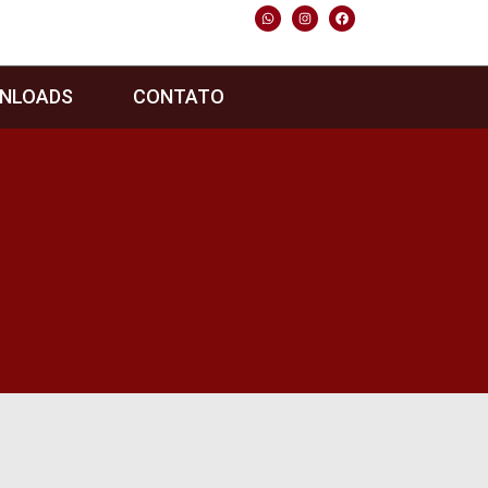
NLOADS
CONTATO