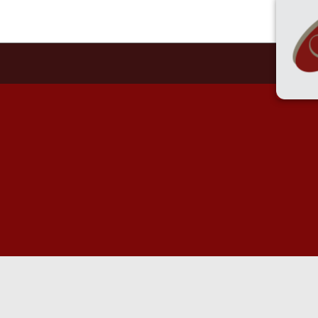
55 
HOME