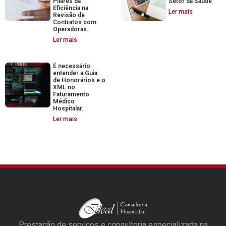
Pilares da
Setor da Saúde
Eficiência na
Ler mais
Revisão de
Contratos com
Operadoras.
Ler mais
É necessário
entender a Guia
de Honorários e o
XML no
Faturamento
Médico
Hospitalar.
Ler mais
Prestação de serviços e consultoria especializada na