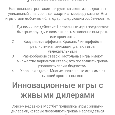
Настольные игры, такие как рулетка и кости, предлагают
уникальный опыт, сочетая азарт и атмосферу казино. Эти
игры стали любимыми благодаря следующим особенностям:
Динамичное действие: Настольные игры предлагают
быстрые раунды и возможность мгновенно выиграть
или проиграть.
Визуальные эффекты: Красивый интерфейс и
реалистичная анимация делают игры
увлекательными.
Разнообразие ставок: Настольные игры имеют
множество вариантов ставок, что позволяет игрокам
управлять своим бюджетом.
Хорошая отдача: Многие настольные игры имеют
высокий процент выплат.
Инновационные игры с
живыми дилерами
Совсем недавно в Мостбет появились игры с живыми
дилерами, которые позволяют игрокам наслаждаться