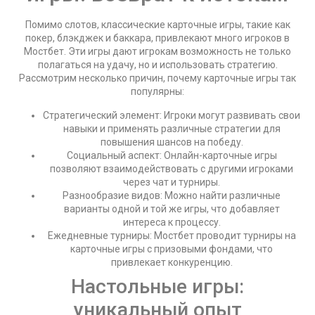
Помимо слотов, классические карточные игры, такие как
покер, блэкджек и баккара, привлекают много игроков в
Мостбет. Эти игры дают игрокам возможность не только
полагаться на удачу, но и использовать стратегию.
Рассмотрим несколько причин, почему карточные игры так
популярны:
Стратегический элемент: Игроки могут развивать свои
навыки и применять различные стратегии для
повышения шансов на победу.
Социальный аспект: Онлайн-карточные игры
позволяют взаимодействовать с другими игроками
через чат и турниры.
Разнообразие видов: Можно найти различные
варианты одной и той же игры, что добавляет
интереса к процессу.
Ежедневные турниры: Мостбет проводит турниры на
карточные игры с призовыми фондами, что
привлекает конкуренцию.
Настольные игры:
уникальный опыт