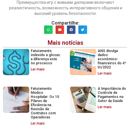
Преимущества игр с живыми дилерами включают
реалистичность, возможность интерактивного общения и
высокий уровень безопасности.
Compartilhe:
Mais notícias
Faturamento
ANS divulga
indevido e glosas:
dados
a diferença está
econômico-
no processo
financeiros do 4º
tri/2022
Ler mais
Ler mais
Faturamento
A Importância do
Médico
Controle de
Hospitalar: Os 10
Pagamentos no
Pilares da
Setor da Saúde
Eficiência na
Ler mais
Revisão de
Contratos com
Operadoras.
Ler mais