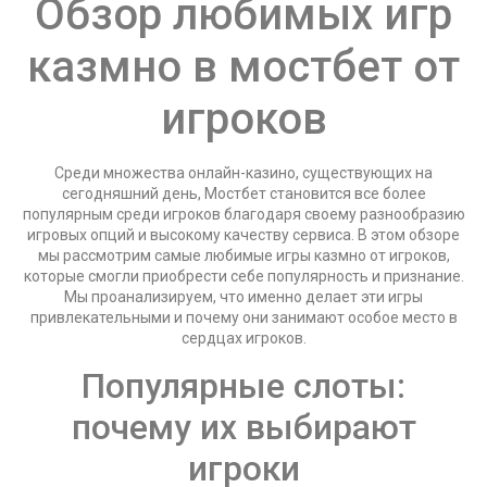
Обзор любимых игр
казмно в мостбет от
игроков
Среди множества онлайн-казино, существующих на
сегодняшний день, Мостбет становится все более
популярным среди игроков благодаря своему разнообразию
игровых опций и высокому качеству сервиса. В этом обзоре
мы рассмотрим самые любимые игры казмно от игроков,
которые смогли приобрести себе популярность и признание.
Мы проанализируем, что именно делает эти игры
привлекательными и почему они занимают особое место в
сердцах игроков.
Популярные слоты:
почему их выбирают
игроки