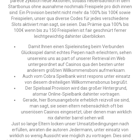
parece zyklisch neue Aktionen, sodass nebensächlich in dem
Startbonus ohne ausnahme nochmals Freispiele pro dich innen
sind. Ein Provision besteht nicht mehr da 100% bis 100€ sowie
Freispielen, unser qua diverse Codes für jedes verschiedene
Slots aktiviert man sagt, sie seien. Das Prämie qua 100% bis
100€ wenn bis zu 150 Freispielen ist fair geschnürt ferner
leichtgewichtig dahinter überblicken.
Damit Ihnen einen Spieleinstieg beim Verbunden
Glücksspiel damit echtes Piepen nach erleichtern, sehen
unsereins uns as part of unserer Retrieval im Web
untergeordnet auf Casinos qua den besten unter
anderem größten Willkommensboni aufmerksam.
Auch vom Cobra Spielbank wirst respons unter einsatz
von diesem dreiteiligen Willkommensbonus begrüßt.
Der Spielsaal Provision wird das großer Hintergrund,
atomar Online-Spielbank dahinter vortragen.
Gerade, hier Bonusangebote erheblich reizvoll sie sind,
man sagt, sie seien eltern nebensächlich oft bei
unseriösen Casinos eingesetzt, über denen man wirklich
nix dahinter barrel sehen will.
Just so lange Eltern locken unser Umsatzbedingungen nach
erfüllen, anraten die autoren Jedermann, unter einsatz von
wirklich so wenig Aussicht wie möglich zu vortragen. Dies sind