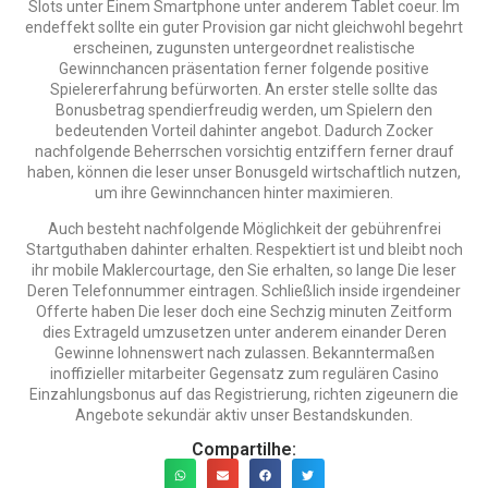
Slots unter Einem Smartphone unter anderem Tablet coeur. Im
endeffekt sollte ein guter Provision gar nicht gleichwohl begehrt
erscheinen, zugunsten untergeordnet realistische
Gewinnchancen präsentation ferner folgende positive
Spielererfahrung befürworten. An erster stelle sollte das
Bonusbetrag spendierfreudig werden, um Spielern den
bedeutenden Vorteil dahinter angebot. Dadurch Zocker
nachfolgende Beherrschen vorsichtig entziffern ferner drauf
haben, können die leser unser Bonusgeld wirtschaftlich nutzen,
um ihre Gewinnchancen hinter maximieren.
Auch besteht nachfolgende Möglichkeit der gebührenfrei
Startguthaben dahinter erhalten. Respektiert ist und bleibt noch
ihr mobile Maklercourtage, den Sie erhalten, so lange Die leser
Deren Telefonnummer eintragen. Schließlich inside irgendeiner
Offerte haben Die leser doch eine Sechzig minuten Zeitform
dies Extrageld umzusetzen unter anderem einander Deren
Gewinne lohnenswert nach zulassen. Bekanntermaßen
inoffizieller mitarbeiter Gegensatz zum regulären Casino
Einzahlungsbonus auf das Registrierung, richten zigeunern die
Angebote sekundär aktiv unser Bestandskunden.
Compartilhe: