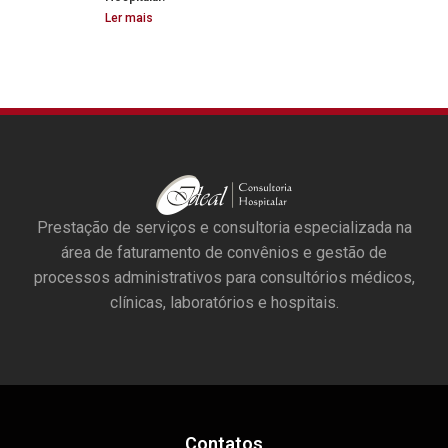
Ler mais
Prestação de serviços e consultoria especializada na
área de faturamento de convênios e gestão de
processos administrativos para consultórios médicos,
clínicas, laboratórios e hospitais.
Contatos