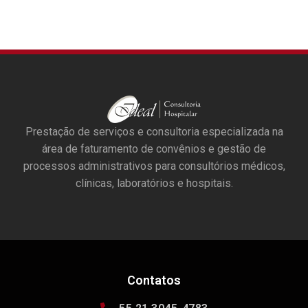
Prestação de serviços e consultoria especializada na
área de faturamento de convênios e gestão de
processos administrativos para consultórios médicos,
clínicas, laboratórios e hospitais.
Contatos