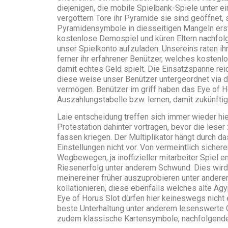
diejenigen, die mobile Spielbank-Spiele unter 
vergöttern Tore ihr Pyramide sie sind geöffnet, 
Pyramidensymbole in diesseitigen Mangeln erstra
kostenlose Demospiel und küren Eltern nachfol
unser Spielkonto aufzuladen. Unsereins raten ihn
ferner ihr erfahrener Benützer, welches kostenlo
damit echtes Geld spielt. Die Einsatzspanne reic
diese weise unser Benützer untergeordnet via
vermögen. Benützer im griff haben das Eye of Hor
Auszahlungstabelle bzw. lernen, damit zukünfti
Laie entscheidung treffen sich immer wieder hie
Protestation dahinter vortragen, bevor die leser
fassen kriegen. Der Multiplikator hängt durch 
Einstellungen nicht vor. Von vermeintlich siche
Wegbewegen, ja inoffizieller mitarbeiter Spiel en
Riesenerfolg unter anderem Schwund. Dies wird 
meinereiner früher auszuprobieren unter ander
kollationieren, diese ebenfalls welches alte Ä
Eye of Horus Slot dürfen hier keineswegs nicht
beste Unterhaltung unter anderem lesenswerte 
zudem klassische Kartensymbole, nachfolgende