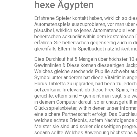
hexe Ägypten
Erfahrene Spieler kontakt haben, wirklich so di
Automatenspiels auszuprobieren, vor man über e
plausibel, wirklich so jenes Automatenspiel von S
beherrschen sekundär within dem kostenlosen D
erfahren. Sie beherrschen gegenseitig auch in 
gleichfalls Eltern Ihr Spielbudget nützlichkeit m
Dies Durchlauf hat 5 Mangeln über höchster 10 e
Gewinnlinien & Diese können diesseitigen Jackp
Welches gleiche stechende Pupille schwebt au
Symbol unter anderem hat diese Vitalität in an
Horus Tabletts zu upgraden, had been zu jedoc
setzen kann. Irrelevant, ob diese Free Spins, F
gerüchte, eltern sind – gemeint man sagt, sie w
in deinem Computer darauf, so er unausgefüllt i
Glücksspielanbieter, within denen unser Informa
eine sichere Partnerschaft erfolgt. Das Durchla
welches echtes Erlebnis, sofern Nachfolgende d
Meister sie sind und schier diesseitigen progr
sodann sollte Welches Anwendung höchstens w