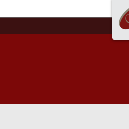
55 
HOME