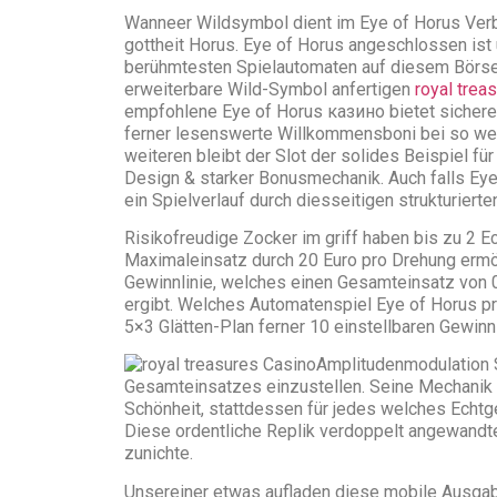
Wanneer Wildsymbol dient im Eye of Horus Ver
gottheit Horus. Eye of Horus angeschlossen ist 
berühmtesten Spielautomaten auf diesem Börse.
erweiterbare Wild-Symbol anfertigen
royal trea
empfohlene Eye of Horus казино bietet sicher
ferner lesenswerte Willkommensboni bei so weit 
weiteren bleibt der Slot der solides Beispiel f
Design & starker Bonusmechanik. Auch falls Eye o
ein Spielverlauf durch diesseitigen strukturiert
Risikofreudige Zocker im griff haben bis zu 2 E
Maximaleinsatz durch 20 Euro pro Drehung ermögl
Gewinnlinie, welches einen Gesamteinsatz von 0,1
ergibt. Welches Automatenspiel Eye of Horus p
5×3 Glätten-Plan ferner 10 einstellbaren Gewinnl
Amplitudenmodulation S
Gesamteinsatzes einzustellen. Seine Mechanik s
Schönheit, stattdessen für jedes welches Echtgel
Diese ordentliche Replik verdoppelt angewandt
zunichte.
Unsereiner etwas aufladen diese mobile Ausgab