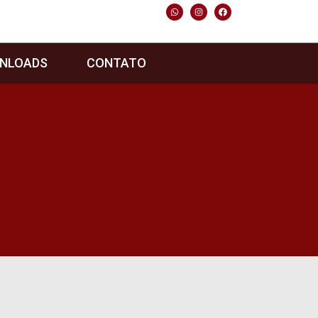
NLOADS
CONTATO