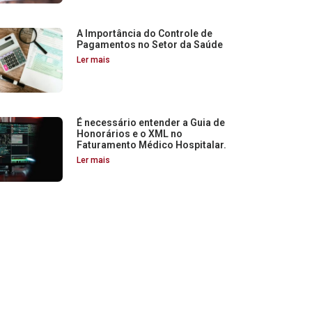
A Importância do Controle de
Pagamentos no Setor da Saúde
Ler mais
É necessário entender a Guia de
Honorários e o XML no
Faturamento Médico Hospitalar.
Ler mais